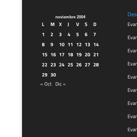
Des
noviembre 2004
L
M
X
J
V
S
D
Evan
1
2
3
4
5
6
7
Evan
8
9
10
11
12
13
14
Evan
15
16
17
18
19
20
21
Evan
22
23
24
25
26
27
28
29
30
Evan
« Oct
Dic »
Evan
Evan
Evan
Evan