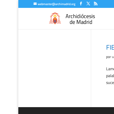
webmaster@archimadrid.org
FI
por
w
Lame
pala
suce