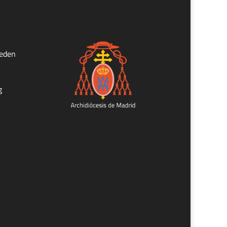
ueden
g