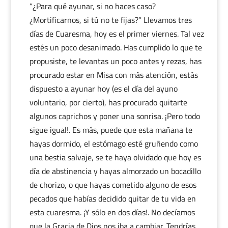
“¿Para qué ayunar, si no haces caso?
¿Mortificarnos, si tú no te fijas?” Llevamos tres
días de Cuaresma, hoy es el primer viernes. Tal vez
estés un poco desanimado. Has cumplido lo que te
propusiste, te levantas un poco antes y rezas, has
procurado estar en Misa con más atención, estás
dispuesto a ayunar hoy (es el día del ayuno
voluntario, por cierto), has procurado quitarte
algunos caprichos y poner una sonrisa. ¡Pero todo
sigue igual!. Es más, puede que esta mañana te
hayas dormido, el estómago esté gruñendo como
una bestia salvaje, se te haya olvidado que hoy es
día de abstinencia y hayas almorzado un bocadillo
de chorizo, o que hayas cometido alguno de esos
pecados que habías decidido quitar de tu vida en
esta cuaresma. ¡Y sólo en dos días!. No decíamos
que la Gracia de Dios nos iba a cambiar. Tendrías