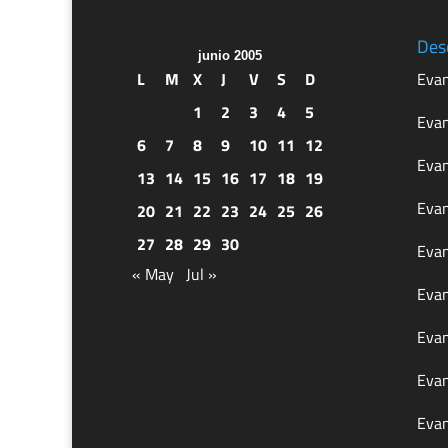
Des
junio 2005
L
M
X
J
V
S
D
Evan
1
2
3
4
5
Evan
6
7
8
9
10
11
12
Evan
13
14
15
16
17
18
19
Evan
20
21
22
23
24
25
26
27
28
29
30
Evan
« May
Jul »
Evan
Evan
Evan
Evan