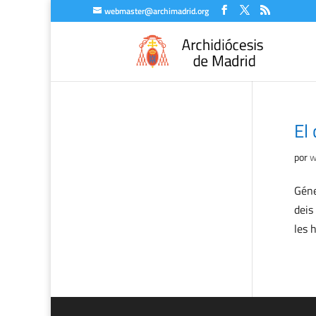
webmaster@archimadrid.org
El 
por
w
Géne
deis
les 