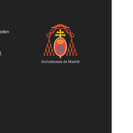
ueden
g