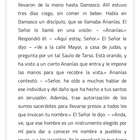
llevaron de la mano hasta Damasco. Allí estuvo
tres días ciego, sin comer ni beber. Había en
Damasco un discípulo, que se llamaba Ananías. El
Señor lo llamó en una visión: – «Ananías.»
Respondió él: – «Aquí estoy, Señor.» El Señor le
dijo: – «Ve a la calle Mayor, a casa de judas, y
pregunta por un tal Saulo de Tarso. Está orando, y
ha visto a un cierto Ananías que entra y le impone
las manos para que recobre la vista.» Ananías
contestó: – «Señor, he oído a muchos hablar de
ese individuo y del daño que ha hecho a tus santos
en Jerusalén. Además, trae autorización de los
sumos sacerdotes para llevarse presos a todos los
que invocan tu nombre.» El Señor le dijo: – «Anda,
ve; que ese hombre es un instrumento elegido por
mí para dar a conocer mi nombre a pueblos y
reyes, y a los israelitas. Yo le enseñaré lo que tiene