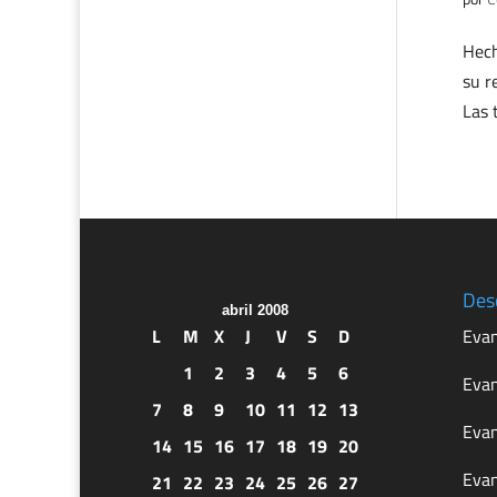
Hech
su r
Las 
Des
abril 2008
L
M
X
J
V
S
D
Evan
1
2
3
4
5
6
Evan
7
8
9
10
11
12
13
Evan
14
15
16
17
18
19
20
Evan
21
22
23
24
25
26
27