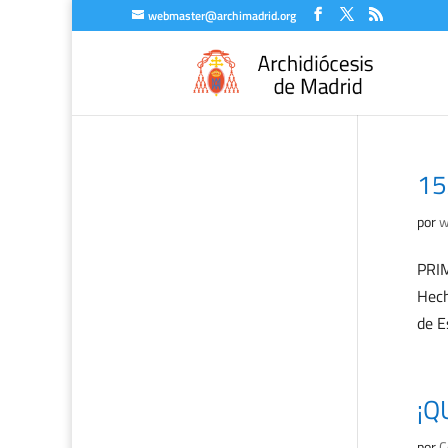
webmaster@archimadrid.org
15
por
w
PRIM
Hech
de E
¡Q
por
C