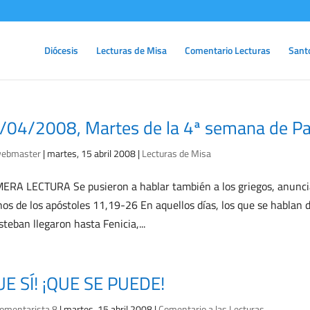
Diócesis
Lecturas de Misa
Comentario Lecturas
Sant
/04/2008, Martes de la 4ª semana de Pa
ebmaster
|
martes, 15 abril 2008
|
Lecturas de Misa
ERA LECTURA Se pusieron a hablar también a los griegos, anuncián
os de los apóstoles 11,19-26 En aquellos días, los que se hablan 
steban llegaron hasta Fenicia,...
UE SÍ! ¡QUE SE PUEDE!
omentarista 8
|
martes, 15 abril 2008
|
Comentario a las Lecturas