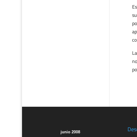
Es
su
po
ap
co
La
no
po
Des
junio 2008