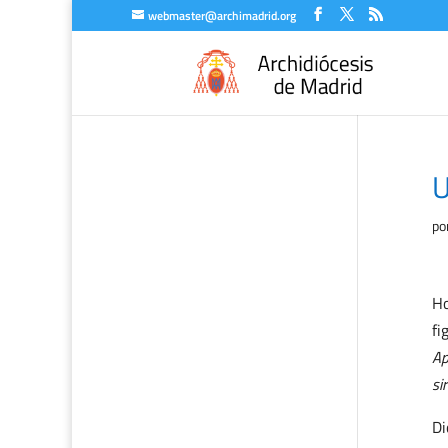
webmaster@archimadrid.org
U
po
Ho
fi
Ap
si
Di