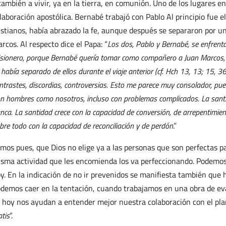
también a vivir, ya en la tierra, en comunión. Uno de los lugares e
laboración apostólica. Bernabé trabajó con Pablo Al principio fue 
istianos, había abrazado la fe, aunque después se separaron por u
rcos. Al respecto dice el Papa: “
Los dos, Pablo y Bernabé, se enfrenta
sionero, porque Bernabé quería tomar como compañero a Juan Marcos, m
 había separado de ellos durante el viaje anterior (cf. Hch 13, 13; 15, 3
ntrastes, discordias, controversias. Esto me parece muy consolador, pue
n hombres como nosotros, incluso con problemas complicados. La santi
nca. La santidad crece con la capacidad de conversión, de arrepentimien
bre todo con la capacidad de reconciliación y de perdón
.”
mos pues, que Dios no elige ya a las personas que son perfectas p
sma actividad que les encomienda los va perfeccionando. Podemos 
y. En la indicación de no ir prevenidos se manifiesta también qu
demos caer en la tentación, cuando trabajamos en una obra de eva
 hoy nos ayudan a entender mejor nuestra colaboración con el plan
atis
”.