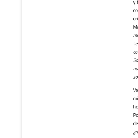
y 
co
cr
Ma
mi
se
co
So
nu
so
Ve
mi
ho
Po
de
gr