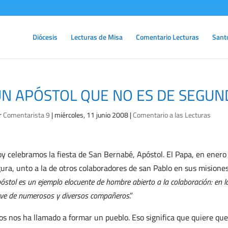
Diócesis
Lecturas de Misa
Comentario Lecturas
Sant
N APÓSTOL QUE NO ES DE SEGUND
r
Comentarista 9
|
miércoles, 11 junio 2008
|
Comentario a las Lecturas
y celebramos la fiesta de San Bernabé, Apóstol. El Papa, en enero
gura, unto a la de otros colaboradores de san Pablo en sus misiones.
óstol es un ejemplo elocuente de hombre abierto a la colaboración: en la 
rve de numerosos y diversos compañeros
.”
os nos ha llamado a formar un pueblo. Eso significa que quiere qu