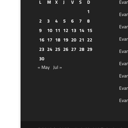
L
M
X
J
V
S
D
Evan
1
Evan
2
3
4
5
6
7
8
Evan
9
10
11
12
13
14
15
Evan
16
17
18
19
20
21
22
23
24
25
26
27
28
29
Evan
30
Evan
« May
Jul »
Evan
Evan
Evan