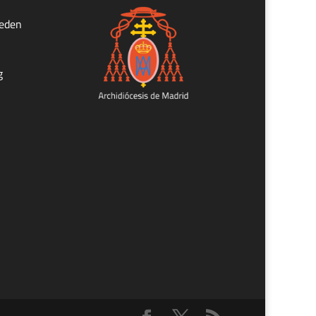
ueden
g