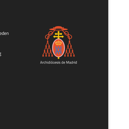
ueden
g