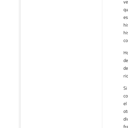
ve
qu
es
hi
hi
co
Ho
de
de
ri
Si
co
el
ot
di
fr