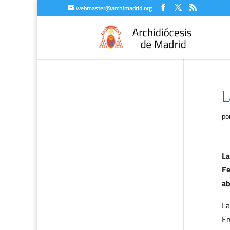
webmaster@archimadrid.org
L
po
La
Fe
ab
La
En