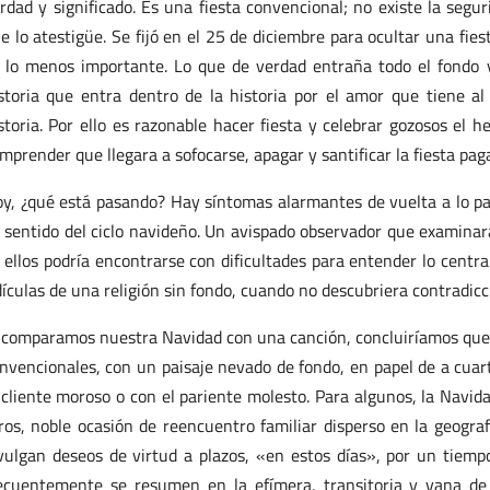
rdad y significado. Es una fiesta convencional; no existe la seguri
e lo atestigüe. Se fijó en el 25 de diciembre para ocultar una fiest
 lo menos importante. Lo que de verdad entraña todo el fondo y
storia que entra dentro de la historia por el amor que tiene 
storia. Por ello es razonable hacer fiesta y celebrar gozosos el h
mprender que llegara a sofocarse, apagar y santificar la fiesta pag
y, ¿qué está pasando? Hay síntomas alarmantes de vuelta a lo pa
 sentido del ciclo navideño. Un avispado observador que examinara 
 ellos podría encontrarse con dificultades para entender lo centra
dículas de una religión sin fondo, cuando no descubriera contradic
 comparamos nuestra Navidad con una canción, concluiríamos que n
nvencionales, con un paisaje nevado de fondo, en papel de a cuart
 cliente moroso o con el pariente molesto. Para algunos, la Navida
ros, noble ocasión de reencuentro familiar disperso en la geogra
vulgan deseos de virtud a plazos, «en estos días», por un tiemp
ecuentemente se resumen en la efímera, transitoria y vana de 