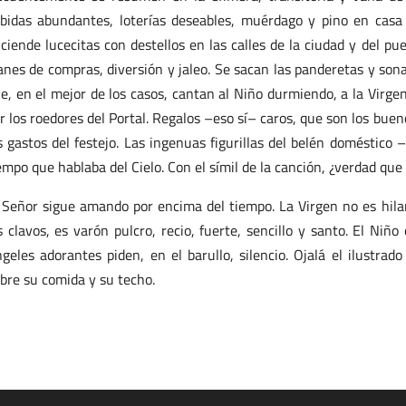
bidas abundantes, loterías deseables, muérdago y pino en casa 
ciende lucecitas con destellos en las calles de la ciudad y del p
anes de compras, diversión y jaleo. Se sacan las panderetas y son
e, en el mejor de los casos, cantan al Niño durmiendo, a la Virge
r los roedores del Portal. Regalos –eso sí– caros, que son los bueno
s gastos del festejo. Las ingenuas figurillas del belén doméstico 
empo que hablaba del Cielo. Con el símil de la canción, ¿verdad qu
 Señor sigue amando por encima del tiempo. La Virgen no es hilan
s clavos, es varón pulcro, recio, fuerte, sencillo y santo. El Niño
geles adorantes piden, en el barullo, silencio. Ojalá el ilustra
bre su comida y su techo.