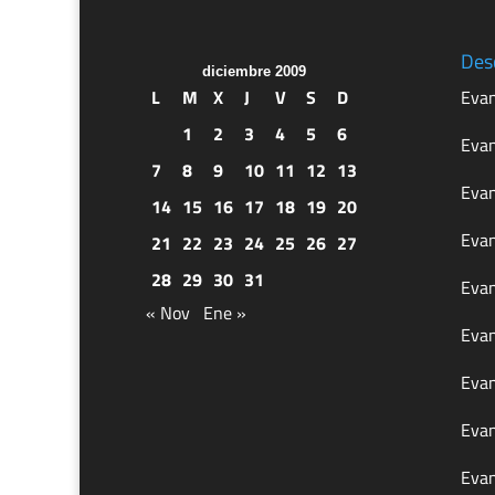
Des
diciembre 2009
L
M
X
J
V
S
D
Evan
1
2
3
4
5
6
Evan
7
8
9
10
11
12
13
Evan
14
15
16
17
18
19
20
Evan
21
22
23
24
25
26
27
28
29
30
31
Evan
« Nov
Ene »
Evan
Evan
Evan
Evan