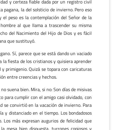
dad y certeza fiable dada por un registro civil
a pagana, la del solsticio de invierno. Pero eso
 el peso es la contemplación del Señor de la
al hombre al que llama a trascender su misma
echo del Nacimiento del Hijo de Dios y es fácil
ana que sustituyó.
gano. Sí, parece que se está dando un vaciado
la fiesta de los cristianos y quisiera aprender
l y primigenio. Quizá se topara con caricaturas
ción entre creencias y hechos.
o suena bien. Mira, si no: Son días de misivas
o para cumplir con el amigo casi olvidado, con
d se convirtió en la vacación de invierno. Para
fía y distanciado en el tiempo. Los bondadosos
o. Los más expresan augurios de felicidad que
la mesa bien dispuesta, turrones copiosos y