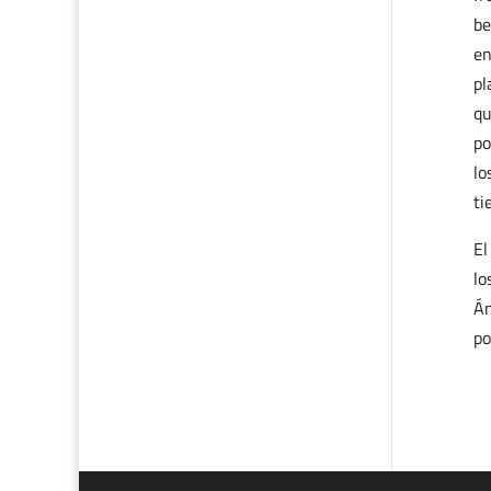
be
en
pl
qu
po
lo
ti
El
lo
Án
po