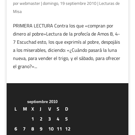
por
webmaster
|
domingo, 19 septiembre 2010
|
Lecturas de
Misa
PRIMERA LECTURA Contra los que «compran por
dinero al pobre»Lectura de la profecía de Amos 8, 4-
7 Escuchad esto, los que exprimís al pobre, despojáis
a los miserables, diciendo: «¿Cuándo pasará la luna
nueva, para vender el trigo, y el sábado, para ofrecer
el grano?»...
septiembre 2010
L
M
X
J
V
S
D
1
2
3
4
5
6
7
8
9
10
11
12