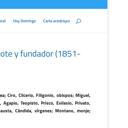
oral
Hoy Domingo
Carta arzobispo
dote y fundador (1851-
; Ciro, Clicerio, Filigonio, obispos; Miguel,
 Agapio, Teopisto, Prisco, Evilasio, Privato,
Fausta, Cándida, vírgenes; Montano, monje;