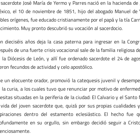
 sacerdote José María de Yermo y Parres nació en la hacienda de 
xico, el 10 de noviembre de 1851, hijo del abogado Manuel de 
bles orígenes, fue educado cristianamente por el papá y la tía Ca
cimiento. Muy pronto descubrió su vocación al sacerdocio.
n dieciséis años deja la casa paterna para ingresar en la Cong
spués de una fuerte crisis vocacional sale de la familia religiosa 
 la Diócesis de León, y allí fue ordenado sacerdote el 24 de ag
eron fecundos de actividad y celo apostólico.
e un elocuente orador, promovió la catequesis juvenil y desemp
 la curia, a los cuales tuvo que renunciar por motivo de enfermed
lesitas situadas en la periferia de la ciudad: El Calvario y el San
 vida del joven sacerdote que, quizá por sus propias cualidades y
piraciones dentro del estamento eclesiástico. El hecho fue q
ofundamente en su orgullo, sin embargo decidió seguir a Cristo
lenciosamente.