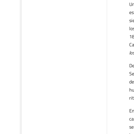
Un
es
si
lo
18
Ca
lo
De
Se
de
hu
ri
En
ca
se