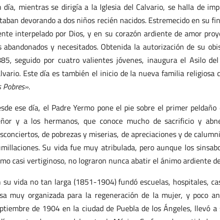
 día, mientras se dirigía a la Iglesia del Calvario, se halla de i
taban devorando a dos niños recién nacidos. Estremecido en su fin
ente interpelado por Dios, y en su corazón ardiente de amor proy
s abandonados y necesitados. Obtenida la autorización de su ob
85, seguido por cuatro valientes jóvenes, inaugura el Asilo de
lvario. Este día es también el inicio de la nueva familia religiosa 
s Pobres»
.
sde ese día, el Padre Yermo pone el pie sobre el primer peldaño 
ñor y a los hermanos, que conoce mucho de sacrificio y abne
sconciertos, de pobrezas y miserias, de apreciaciones y de calumni
millaciones. Su vida fue muy atribulada, pero aunque los sinsabo
tmo casi vertiginoso, no lograron nunca abatir el ánimo ardiente de
 su vida no tan larga (1851-1904) fundó escuelas, hospitales, ca
sa muy organizada para la regeneración de la mujer, y poco an
ptiembre de 1904 en la ciudad de Puebla de los Ángeles, llevó a su 