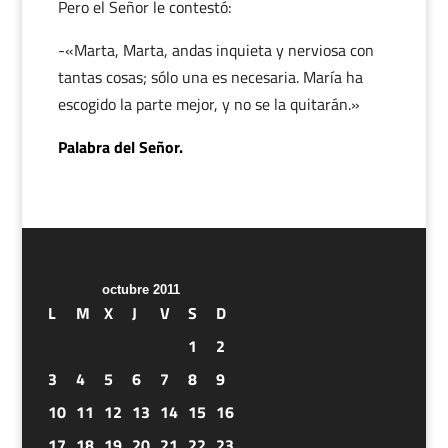
Pero el Señor le contestó:
-«Marta, Marta, andas inquieta y nerviosa con
tantas cosas; sólo una es necesaria. María ha
escogido la parte mejor, y no se la quitarán.»
Palabra del Señor.
octubre 2011
L
M
X
J
V
S
D
1
2
3
4
5
6
7
8
9
10
11
12
13
14
15
16
17
18
19
20
21
22
23