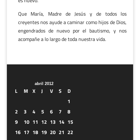
es nuevo.
Que María, Madre de Jesús y de todos los
creyentes nos ayude a caminar como hijos de Dios,
engendrados de nuevo por el bautismo, y nos
acompañe a lo largo de toda nuestra vida.
abril 2012
L
M
X
J
V
S
D
1
2
3
4
5
6
7
8
9
10
11
12
13
14
15
16
17
18
19
20
21
22