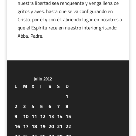
nuestra libertad sea renqueante y venga llena de
gritos y ayes, hasta que se va configurando en
Cristo, por él y con él, abriendo lugar en nosotros a
que el Espíritu rece en nuestro interior gritando:
Abba, Padre.
julio 2012
L
M
X
J
V
S
D
1
2
3
4
5
6
7
8
9
10
11
12
13
14
15
16
17
18
19
20
21
22