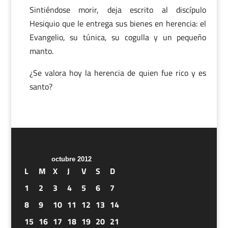
Sintiéndose morir, deja escrito al discípulo
Hesiquio que le entrega sus bienes en herencia: el
Evangelio, su túnica, su cogulla y un pequeño
manto.
¿Se valora hoy la herencia de quien fue rico y es
santo?
octubre 2012
L
M
X
J
V
S
D
1
2
3
4
5
6
7
8
9
10
11
12
13
14
15
16
17
18
19
20
21