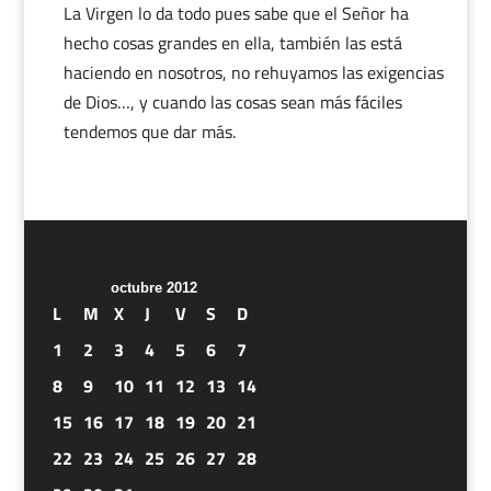
La Virgen lo da todo pues sabe que el Señor ha
hecho cosas grandes en ella, también las está
haciendo en nosotros, no rehuyamos las exigencias
de Dios…, y cuando las cosas sean más fáciles
tendemos que dar más.
octubre 2012
L
M
X
J
V
S
D
1
2
3
4
5
6
7
8
9
10
11
12
13
14
15
16
17
18
19
20
21
22
23
24
25
26
27
28