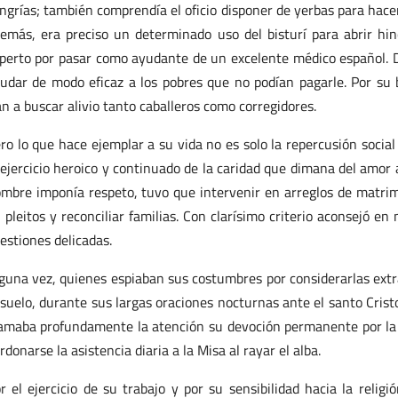
ngrías; también comprendía el oficio disponer de yerbas para hace
emás, era preciso un determinado uso del bisturí para abrir h
perto por pasar como ayudante de un excelente médico español. De
udar de modo eficaz a los pobres que no podían pagarle. Por su b
án a buscar alivio tanto caballeros como corregidores.
ro lo que hace ejemplar a su vida no es solo la repercusión socia
 ejercicio heroico y continuado de la caridad que dimana del amor
mbre imponía respeto, tuvo que intervenir en arreglos de matrimon
 pleitos y reconciliar familias. Con clarísimo criterio aconsejó en
estiones delicadas.
guna vez, quienes espiaban sus costumbres por considerarlas extra
 suelo, durante sus largas oraciones nocturnas ante el santo Crist
amaba profundamente la atención su devoción permanente por la Eu
rdonarse la asistencia diaria a la Misa al rayar el alba.
r el ejercicio de su trabajo y por su sensibilidad hacia la reli