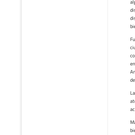
al
di
di
bi
Fu
ci
co
en
An
de
La
at
ac
Ma
bi