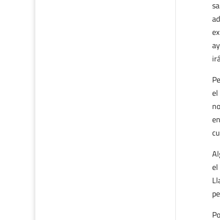
sa
ad
ex
ay
ir
Pe
el
no
en
cu
Al
el
Ll
pe
Po