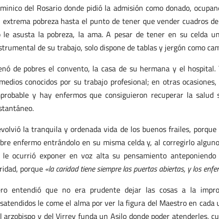
minico del Rosario donde pidió la admisión como donado, ocupando 
 extrema pobreza hasta el punto de tener que vender cuadros de al
 le asusta la pobreza, la ama. A pesar de tener en su celda u
strumental de su trabajo, solo dispone de tablas y jergón como ca
enó de pobres el convento, la casa de su hermana y el hospital. 
medios conocidos por su trabajo profesional; en otras ocasiones, 
probable y hay enfermos que consiguieron recuperar la salud
stantáneo.
volvió la tranquila y ordenada vida de los buenos frailes, porque
bre enfermo entrándolo en su misma celda y, al corregirlo alguno
 le ocurrió exponer en voz alta su pensamiento anteponiendo a
ridad, porque
«la caridad tiene siempre las puertas abiertas, y los enf
ro entendió que no era prudente dejar las cosas a la impro
satendidos le come el alma por ver la figura del Maestro en cada 
l arzobispo y del Virrey funda un Asilo donde poder atenderles, cu