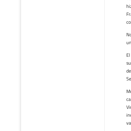
hi
Fr
co
No
un
El
su
de
Se
Mu
ca
Vi
in
va