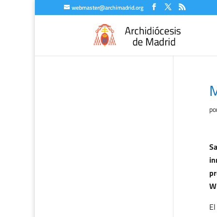
webmaster@archimadrid.org
M
po
Sa
in
pr
Wi
El