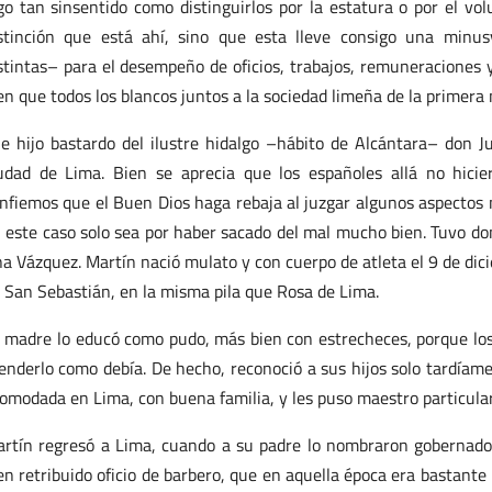
go tan sinsentido como distinguirlos por la estatura o por el vo
stinción que está ahí, sino que esta lleve consigo una minu
stintas– para el desempeño de oficios, trabajos, remuneraciones 
en que todos los blancos juntos a la sociedad limeña de la primera m
e hijo bastardo del ilustre hidalgo –hábito de Alcántara– don 
udad de Lima. Bien se aprecia que los españoles allá no hici
nfiemos que el Buen Dios haga rebaja al juzgar algunos aspectos m
 este caso solo sea por haber sacado del mal mucho bien. Tuvo don
a Vázquez. Martín nació mulato y con cuerpo de atleta el 9 de dic
 San Sebastián, en la misma pila que Rosa de Lima.
 madre lo educó como pudo, más bien con estrecheces, porque los
enderlo como debía. De hecho, reconoció a sus hijos solo tardíame
omodada en Lima, con buena familia, y les puso maestro particular
rtín regresó a Lima, cuando a su padre lo nombraron gobernado
en retribuido oficio de barbero, que en aquella época era bastant