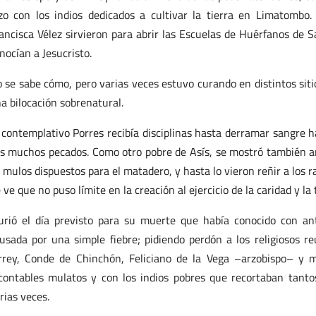
zo con los indios dedicados a cultivar la tierra en Limatombo
ancisca Vélez sirvieron para abrir las Escuelas de Huérfanos de S
nocían a Jesucristo.
 se sabe cómo, pero varias veces estuvo curando en distintos sit
a bilocación sobrenatural.
 contemplativo Porres recibía disciplinas hasta derramar sangre h
s muchos pecados. Como otro pobre de Asís, se mostró también a
 mulos dispuestos para el matadero, y hasta lo vieron reñir a los ra
 ve que no puso límite en la creación al ejercicio de la caridad y la
rió el día previsto para su muerte que había conocido con an
usada por una simple fiebre; pidiendo perdón a los religiosos r
rrey, Conde de Chinchón, Feliciano de la Vega –arzobispo– y 
contables mulatos y con los indios pobres que recortaban tant
rias veces.