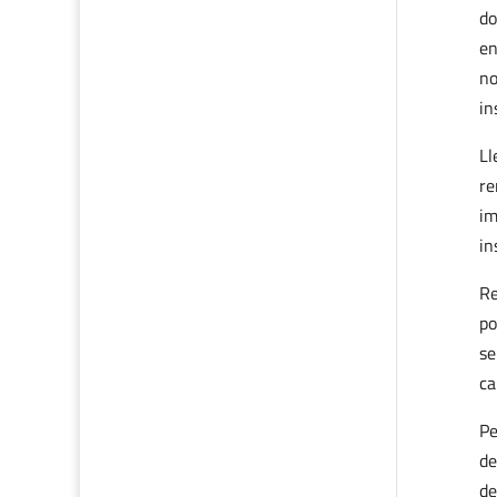
do
en
no
in
Ll
re
im
in
Re
po
se
ca
Pe
de
de