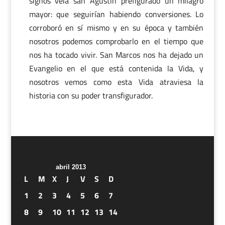
signos veía san Agustín prefigurado un milagro
mayor: que seguirían habiendo conversiones. Lo
corroboró en sí mismo y en su época y también
nosotros podemos comprobarlo en el tiempo que
nos ha tocado vivir. San Marcos nos ha dejado un
Evangelio en el que está contenida la Vida, y
nosotros vemos como esta Vida atraviesa la
historia con su poder transfigurador.
abril 2013
L
M
X
J
V
S
D
1
2
3
4
5
6
7
8
9
10
11
12
13
14