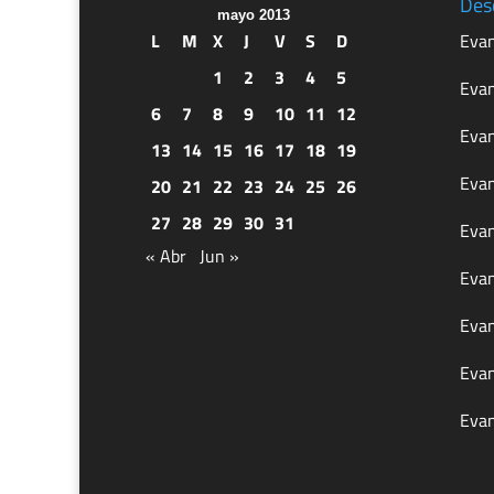
Des
mayo 2013
L
M
X
J
V
S
D
Evan
1
2
3
4
5
Evan
6
7
8
9
10
11
12
Evan
13
14
15
16
17
18
19
Evan
20
21
22
23
24
25
26
27
28
29
30
31
Evan
« Abr
Jun »
Evan
Evan
Evan
Evan