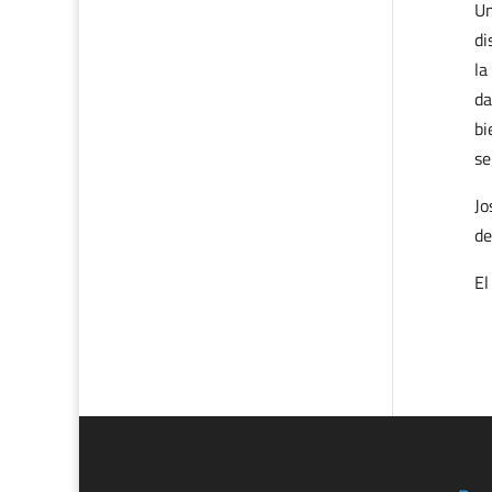
Un
di
la
da
bi
se
Jo
de
El