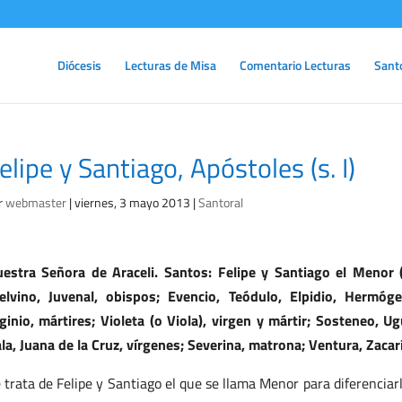
Diócesis
Lecturas de Misa
Comentario Lecturas
Sant
elipe y Santiago, Apóstoles (s. I)
r
webmaster
|
viernes, 3 mayo 2013
|
Santoral
estra Señora de Araceli. Santos: Felipe y Santiago el Menor (
elvino, Juvenal, obispos; Evencio, Teódulo, Elpidio, Hermó
ginio, mártires; Violeta (o Viola), virgen y mártir; Sosteneo, U
la, Juana de la Cruz, vírgenes; Severina, matrona; Ventura, Zacarí
 trata de Felipe y Santiago el que se llama Menor para diferenciarl