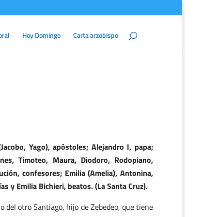
oral
Hoy Domingo
Carta arzobispo
Jacobo, Yago), apóstoles; Alejandro I, papa;
genes, Timoteo, Maura, Diodoro, Rodopiano,
gución, confesores; Emilia (Amelia), Antonina,
as y Emilia Bichieri, beatos. (La Santa Cruz).
o del otro Santiago, hijo de Zebedeo, que tiene