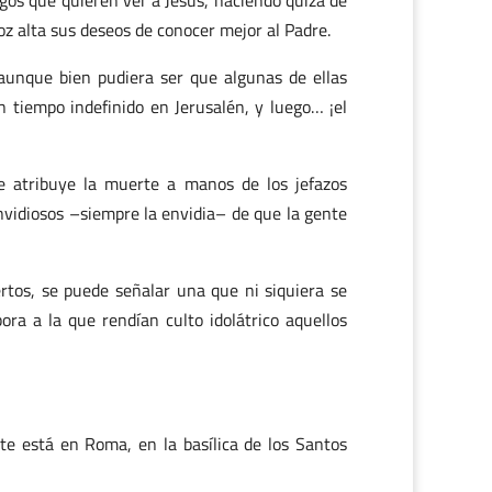
egos que quieren ver a Jesús, haciendo quizá de
voz alta sus deseos de conocer mejor al Padre.
 aunque bien pudiera ser que algunas de ellas
 tiempo indefinido en Jerusalén, y luego… ¡el
 le atribuye la muerte a manos de los jefazos
nvidiosos –siempre la envidia– de que la gente
rtos, se puede señalar una que ni siquiera se
ra a la que rendían culto idolátrico aquellos
te está en Roma, en la basílica de los Santos