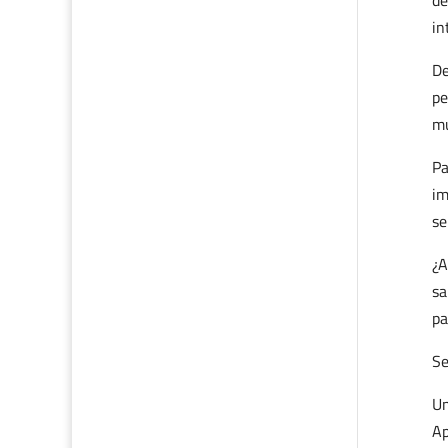
de
in
De
pe
m
Pa
im
se
¿A
sa
pa
Se
Un
Ap