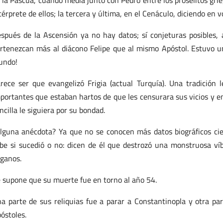
 la Pascua, cuando media junto con Pedro entre los prosélitos gri
térprete de ellos; la tercera y última, en el Cenáculo, diciendo en 
spués de la Ascensión ya no hay datos; sí conjeturas posibles,
rtenezcan más al diácono Felipe que al mismo Apóstol. Estuvo un
undo!
rece ser que evangelizó Frigia (actual Turquía). Una tradición
portantes que estaban hartos de que les censurara sus vicios y e
ncilla le siguiera por su bondad.
lguna anécdota? Ya que no se conocen más datos biográficos cie
be si sucedió o no: dicen de él que destrozó una monstruosa víbo
ganos.
 supone que su muerte fue en torno al año 54.
a parte de sus reliquias fue a parar a Constantinopla y otra par
óstoles.