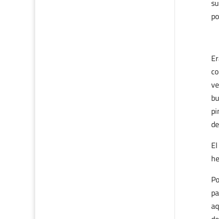
su
po
Er
co
ve
bu
pi
de
El
he
Po
pa
aq