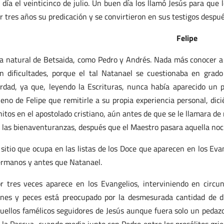
 día el veinticinco de julio. Un buen día los llamó Jesús para que
r tres años su predicación y se convirtieron en sus testigos despué
Felipe
a natural de Betsaida, como Pedro y Andrés. Nada más conocer a
n dificultades, porque el tal Natanael se cuestionaba en grad
rdad, ya que, leyendo la Escrituras, nunca había aparecido un p
eno de Felipe que remitirle a su propia experiencia personal, dic
nitos en el apostolado cristiano, aún antes de que se le llamara d
 las bienaventuranzas, después que el Maestro pasara aquella noc
 sitio que ocupa en las listas de los Doce que aparecen en los Eva
rmanos y antes que Natanael.
r tres veces aparece en los Evangelios, interviniendo en circuns
nes y peces está preocupado por la desmesurada cantidad de di
uellos famélicos seguidores de Jesús aunque fuera solo un pedazo 