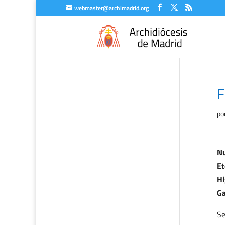
webmaster@archimadrid.org
F
po
Nu
Et
Hi
Ga
Se