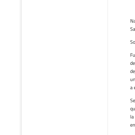
Na
Sa
So
Fu
de
de
un
a 
Se
qu
la
en