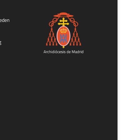
ueden
g