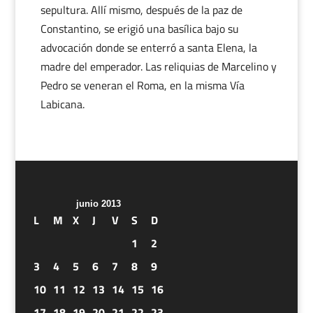
sepultura. Allí mismo, después de la paz de
Constantino, se erigió una basílica bajo su
advocación donde se enterró a santa Elena, la
madre del emperador. Las reliquias de Marcelino y
Pedro se veneran el Roma, en la misma Vía
Labicana.
junio 2013
L
M
X
J
V
S
D
1
2
3
4
5
6
7
8
9
10
11
12
13
14
15
16
17
18
19
20
21
22
23