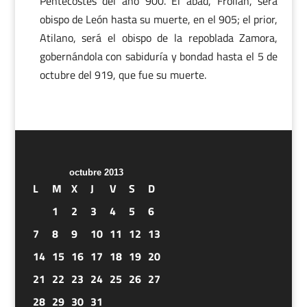
Pentecostés del año 900. El abad, Froilán, será
obispo de León hasta su muerte, en el 905; el prior,
Atilano, será el obispo de la repoblada Zamora,
gobernándola con sabiduría y bondad hasta el 5 de
octubre del 919, que fue su muerte.
octubre 2013
L
M
X
J
V
S
D
1
2
3
4
5
6
7
8
9
10
11
12
13
14
15
16
17
18
19
20
21
22
23
24
25
26
27
28
29
30
31