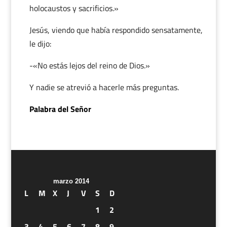
holocaustos y sacrificios.»
Jesús, viendo que había respondido sensatamente,
le dijo:
-«No estás lejos del reino de Dios.»
Y nadie se atrevió a hacerle más preguntas.
Palabra del Señor
marzo 2014
L
M
X
J
V
S
D
1
2
3
4
5
6
7
8
9