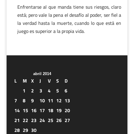
Enfrentarse al que manda tiene sus riesgos, claro
está; pero vale la pena el desafío al poder, ser fiel a
la verdad hasta la muerte, cuando lo que está en
juego es superior a la propia vida.
abril 2014
L
M
X
J
V
S
D
1
2
3
4
5
6
7
8
9
10
11
12
13
14
15
16
17
18
19
20
21
22
23
24
25
26
27
28
29
30