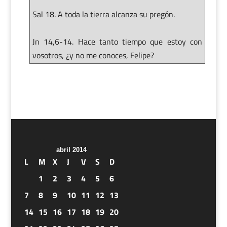
Sal 18. A toda la tierra alcanza su pregón.
Jn 14,6-14. Hace tanto tiempo que estoy con
vosotros, ¿y no me conoces, Felipe?
abril 2014
L
M
X
J
V
S
D
1
2
3
4
5
6
7
8
9
10
11
12
13
14
15
16
17
18
19
20