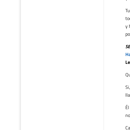
Tu
to
y 
po
S
Ha
Le
Qu
Si
ll
Él
no
Ca