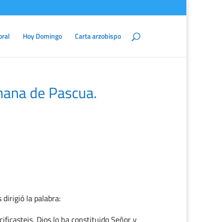
oral
Hoy Domingo
Carta arzobispo
ana de Pascua.
dirigió la palabra:
ificasteis, Dios lo ha constituido Señor y