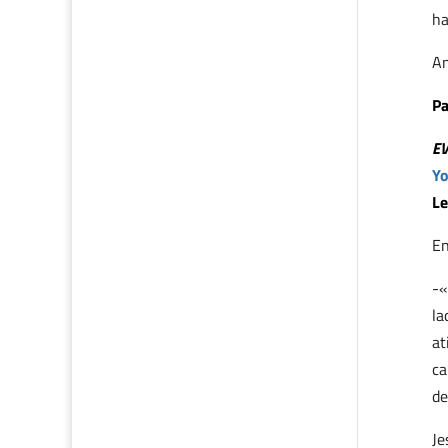
ha
An
Pa
E
Yo
Le
En
-«
la
at
ca
de
Je