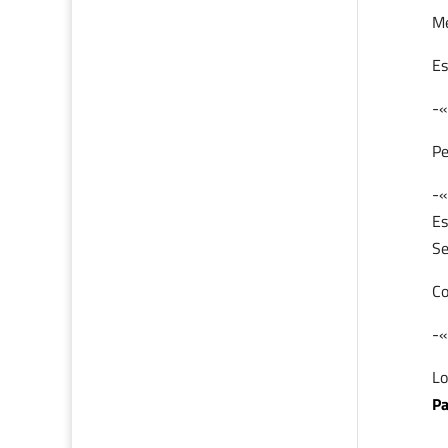
Me
Es
-«
Pe
-«
Es
Se
Co
-«
Lo
Pa