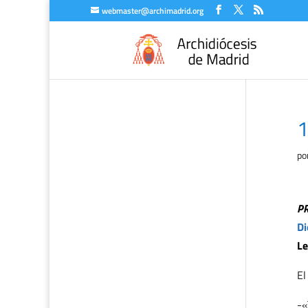
webmaster@archimadrid.org
1
po
P
Di
Le
El
-«