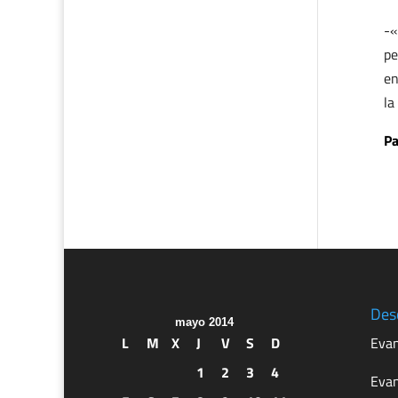
-«
pe
en
la
Pa
Des
mayo 2014
L
M
X
J
V
S
D
Evan
1
2
3
4
Evan