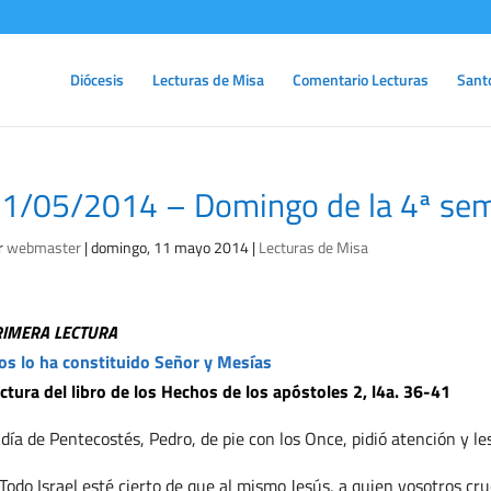
Diócesis
Lecturas de Misa
Comentario Lecturas
Sant
1/05/2014 – Domingo de la 4ª sem
r
webmaster
|
domingo, 11 mayo 2014
|
Lecturas de Misa
RIMERA LECTURA
os lo ha constituido Señor y Mesías
ctura del libro de los Hechos de los apóstoles 2, l4a. 36-41
 día de Pentecostés, Pedro, de pie con los Once, pidió atención y les 
Todo Israel esté cierto de que al mismo Jesús, a quien vosotros cruc