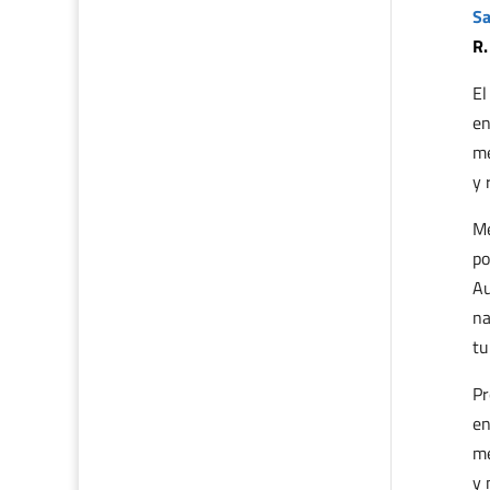
Sa
R.
El
en
me
y 
Me
po
Au
na
tu
Pr
en
me
y 