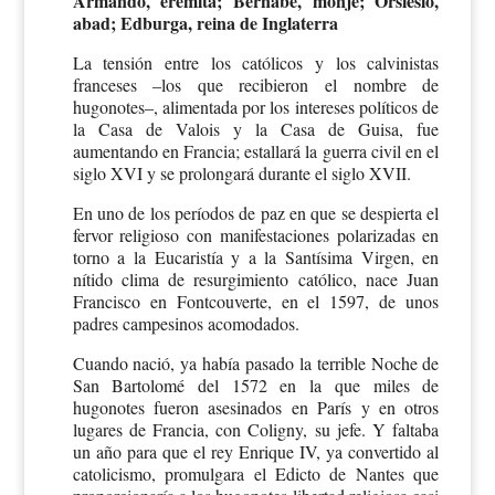
Armando, eremita; Bernabé, monje; Orsiesio,
abad; Edburga, reina de Inglaterra
La tensión entre los católicos y los calvinistas
franceses –los que recibieron el nombre de
hugonotes–, alimentada por los intereses políticos de
la Casa de Valois y la Casa de Guisa, fue
aumentando en Francia; estallará la guerra civil en el
siglo XVI y se prolongará durante el siglo XVII.
En uno de los períodos de paz en que se despierta el
fervor religioso con manifestaciones polarizadas en
torno a la Eucaristía y a la Santísima Virgen, en
nítido clima de resurgimiento católico, nace Juan
Francisco en Fontcouverte, en el 1597, de unos
padres campesinos acomodados.
Cuando nació, ya había pasado la terrible Noche de
San Bartolomé del 1572 en la que miles de
hugonotes fueron asesinados en París y en otros
lugares de Francia, con Coligny, su jefe. Y faltaba
un año para que el rey Enrique IV, ya convertido al
catolicismo, promulgara el Edicto de Nantes que