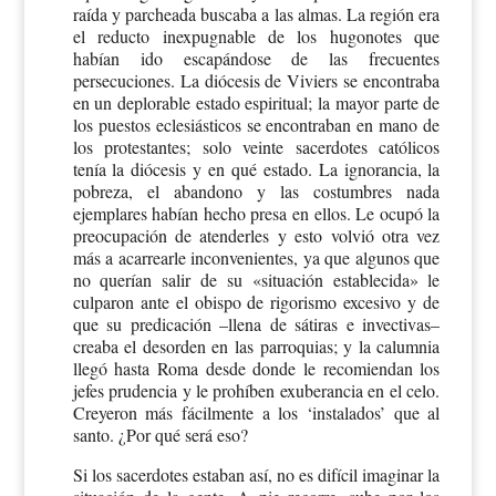
raída y parcheada buscaba a las almas. La región era
el reducto inexpugnable de los hugonotes que
habían ido escapándose de las frecuentes
persecuciones. La diócesis de Viviers se encontraba
en un deplorable estado espiritual; la mayor parte de
los puestos eclesiásticos se encontraban en mano de
los protestantes; solo veinte sacerdotes católicos
tenía la diócesis y en qué estado. La ignorancia, la
pobreza, el abandono y las costumbres nada
ejemplares habían hecho presa en ellos. Le ocupó la
preocupación de atenderles y esto volvió otra vez
más a acarrearle inconvenientes, ya que algunos que
no querían salir de su «situación establecida» le
culparon ante el obispo de rigorismo excesivo y de
que su predicación –llena de sátiras e invectivas–
creaba el desorden en las parroquias; y la calumnia
llegó hasta Roma desde donde le recomiendan los
jefes prudencia y le prohíben exuberancia en el celo.
Creyeron más fácilmente a los ‘instalados’ que al
santo. ¿Por qué será eso?
Si los sacerdotes estaban así, no es difícil imaginar la