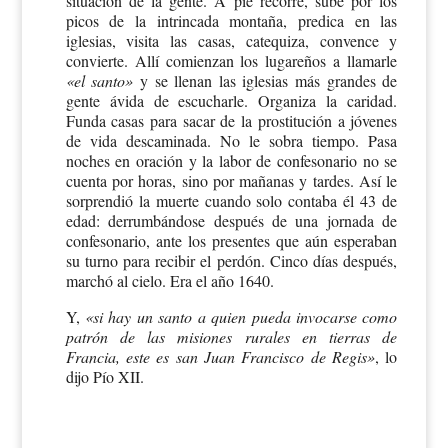
situación de la gente. A pie recorre, sube por los
picos de la intrincada montaña, predica en las
iglesias, visita las casas, catequiza, convence y
convierte. Allí comienzan los lugareños a llamarle
«el santo»
y se llenan las iglesias más grandes de
gente ávida de escucharle. Organiza la caridad.
Funda casas para sacar de la prostitución a jóvenes
de vida descaminada. No le sobra tiempo. Pasa
noches en oración y la labor de confesonario no se
cuenta por horas, sino por mañanas y tardes. Así le
sorprendió la muerte cuando solo contaba él 43 de
edad: derrumbándose después de una jornada de
confesonario, ante los presentes que aún esperaban
su turno para recibir el perdón. Cinco días después,
marchó al cielo. Era el año 1640.
Y,
«si hay un santo a quien pueda invocarse como
patrón de las misiones rurales en tierras de
Francia, este es san Juan Francisco de Regis»
, lo
dijo Pío XII.