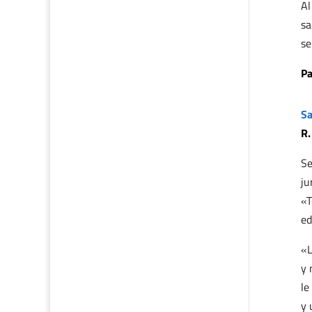
Al
sa
se
Pa
Sa
R.
Se
ju
«T
ed
«L
y 
le
y 