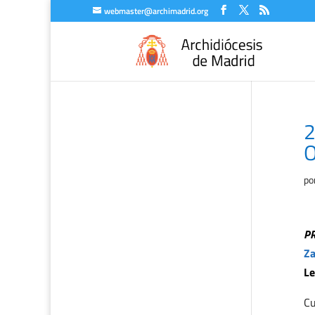
webmaster@archimadrid.org
2
O
po
P
Za
Le
Cu