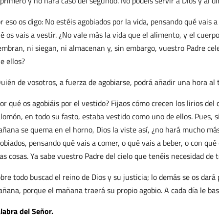
 primero y no hará caso del segundo. No podéis servir a Dios y al di
r eso os digo: No estéis agobiados por la vida, pensando qué vais 
é os vais a vestir. ¿No vale más la vida que el alimento, y el cuerpo
embran, ni siegan, ni almacenan y, sin embargo, vuestro Padre cele
e ellos?
uién de vosotros, a fuerza de agobiarse, podrá añadir una hora al 
or qué os agobiáis por el vestido? Fijaos cómo crecen los lirios del 
lomón, en todo su fasto, estaba vestido como uno de ellos. Pues, si
ñana se quema en el horno, Dios la viste así, ¿no hará mucho más
obiados, pensando qué vais a comer, o qué vais a beber, o con qué o
as cosas. Ya sabe vuestro Padre del cielo que tenéis necesidad de t
bre todo buscad el reino de Dios y su justicia; lo demás se os dará 
ñana, porque el mañana traerá su propio agobio. A cada día le bas
labra del Señor.