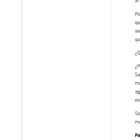
al
Po
qu
si
qu
¿Q
¿P
Sa
ma
ag
es
So
ma
Pa