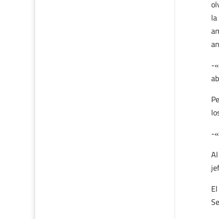
ol
la
am
an
-«
ab
Pe
lo
-«
Al
je
El
Se