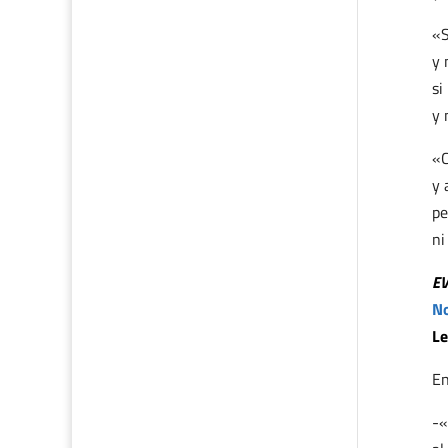
«S
y 
si
y 
«C
y 
pe
ni
E
No
Le
En
-«