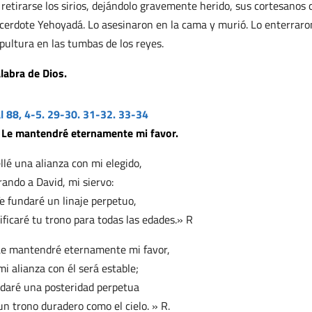
 retirarse los sirios, dejándolo gravemente herido, sus cortesanos 
cerdote Yehoyadá. Lo asesinaron en la cama y murió. Lo enterraron
pultura en las tumbas de los reyes.
labra de Dios.
l 88, 4-5. 29-30. 31-32. 33-34
 Le mantendré eternamente mi favor.
llé una alianza con mi elegido,
rando a David, mi siervo:
e fundaré un linaje perpetuo,
ificaré tu trono para todas las edades.» R
e mantendré eternamente mi favor,
mi alianza con él será estable;
 daré una posteridad perpetua
un trono duradero como el cielo. » R.