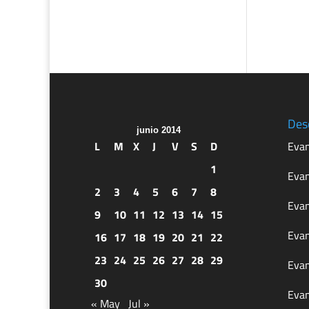
Des
junio 2014
L
M
X
J
V
S
D
Evan
1
Evan
2
3
4
5
6
7
8
Evan
9
10
11
12
13
14
15
Evan
16
17
18
19
20
21
22
23
24
25
26
27
28
29
Evan
30
Evan
« May
Jul »