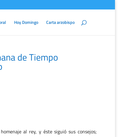
oral
Hoy Domingo
Carta arzobispo
mana de Tiempo
o
homenaje al rey, y éste siguió sus consejos;