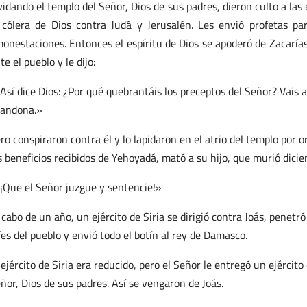
vidando el templo del Señor, Dios de sus padres, dieron culto a las
 cólera de Dios contra Judá y Jerusalén. Les envió profetas pa
onestaciones. Entonces el espíritu de Dios se apoderó de Zacarías
te el pueblo y le dijo:
Así dice Dios: ¿Por qué quebrantáis los preceptos del Señor? Vais a
andona.»
ro conspiraron contra él y lo lapidaron en el atrio del templo por o
s beneficios recibidos de Yehoyadá, mató a su hijo, que murió dicie
¡Que el Señor juzgue y sentencie!»
 cabo de un año, un ejército de Siria se dirigió contra Joás, penetr
fes del pueblo y envió todo el botín al rey de Damasco.
 ejército de Siria era reducido, pero el Señor le entregó un ejérci
ñor, Dios de sus padres. Así se vengaron de Joás.