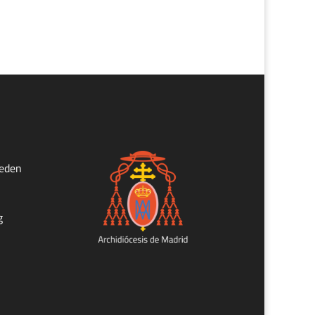
ueden
g