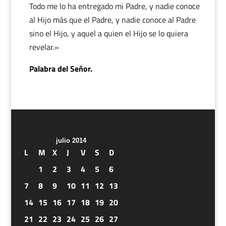
Todo me lo ha entregado mi Padre, y nadie conoce
al Hijo más que el Padre, y nadie conoce al Padre
sino el Hijo, y aquel a quien el Hijo se lo quiera
revelar.»
Palabra del Señor.
julio 2014
L
M
X
J
V
S
D
1
2
3
4
5
6
7
8
9
10
11
12
13
14
15
16
17
18
19
20
21
22
23
24
25
26
27