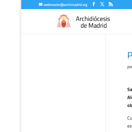
webmaster@archimadrid.org
P
po
Sa
Al
ob
Cu
ex