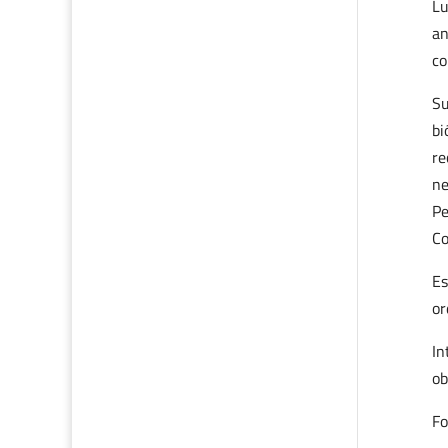
Lu
an
co
Su
bi
re
ne
Pe
Co
Es
or
In
ob
Fo