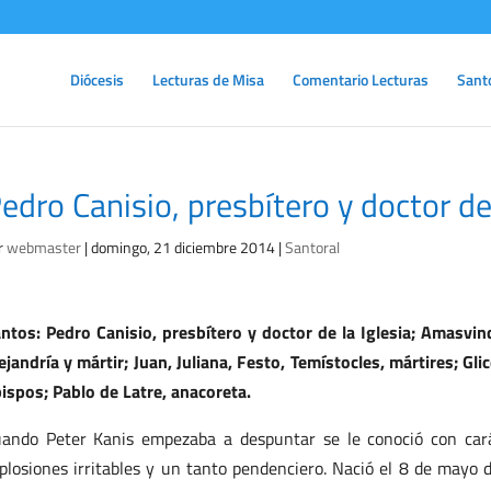
Diócesis
Lecturas de Misa
Comentario Lecturas
Sant
edro Canisio, presbítero y doctor d
r
webmaster
|
domingo, 21 diciembre 2014
|
Santoral
ntos: Pedro Canisio, presbítero y doctor de la Iglesia; Amasvind
ejandría y mártir; Juan, Juliana, Festo, Temístocles, mártires; Gli
ispos; Pablo de Latre, anacoreta.
ando Peter Kanis empezaba a despuntar se le conoció con carác
plosiones irritables y un tanto pendenciero. Nació el 8 de mayo 