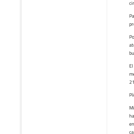
ci
Pa
pr
Po
at
bu
El
me
21
Pí
Mi
ha
en
ca