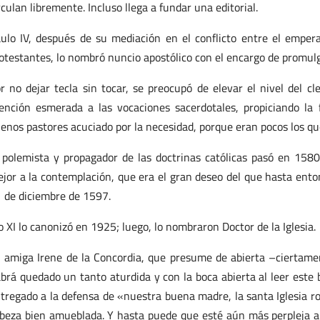
rculan libremente. Incluso llega a fundar una editorial.
ulo IV, después de su mediación en el conflicto entre el empera
otestantes, lo nombró nuncio apostólico con el encargo de promulga
r no dejar tecla sin tocar, se preocupó de elevar el nivel del cl
ención esmerada a las vocaciones sacerdotales, propiciando la
enos pastores acuciado por la necesidad, porque eran pocos los q
 polemista y propagador de las doctrinas católicas pasó en 158
jor a la contemplación, que era el gran deseo del que hasta ento
 de diciembre de 1597.
o XI lo canonizó en 1925; luego, lo nombraron Doctor de la Iglesia.
 amiga Irene de la Concordia, que presume de abierta –ciertame
brá quedado un tanto aturdida y con la boca abierta al leer este
tregado a la defensa de «nuestra buena madre, la santa Iglesia r
beza bien amueblada. Y hasta puede que esté aún más perpleja al 