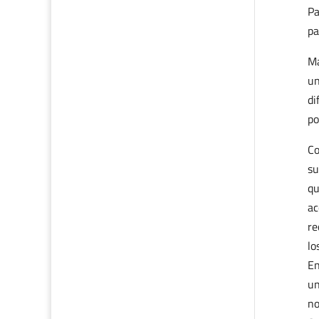
Pa
pa
Ma
un
di
po
Co
su
qu
ac
re
lo
En
un
no