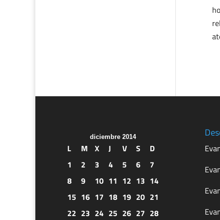
ho
re
at
Des
diciembre 2014
L
M
X
J
V
S
D
Evan
1
2
3
4
5
6
7
Evan
8
9
10
11
12
13
14
Evan
15
16
17
18
19
20
21
Evan
22
23
24
25
26
27
28