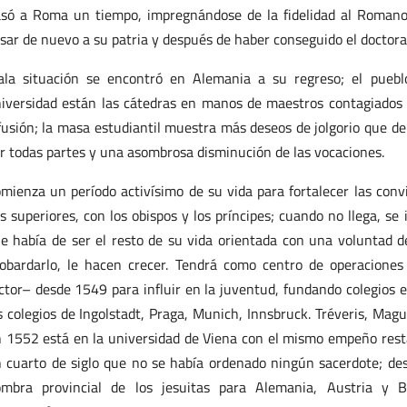
só a Roma un tiempo, impregnándose de la fidelidad al Romano 
sar de nuevo a su patria y después de haber conseguido el doctora
la situación se encontró en Alemania a su regreso; el pueblo
iversidad están las cátedras en manos de maestros contagiados
fusión; la masa estudiantil muestra más deseos de jolgorio que de
r todas partes y una asombrosa disminución de las vocaciones.
mienza un período activísimo de su vida para fortalecer las convi
s superiores, con los obispos y los príncipes; cuando no llega, se
e había de ser el resto de su vida orientada con una voluntad de
obardarlo, le hacen crecer. Tendrá como centro de operaciones 
ctor– desde 1549 para influir en la juventud, fundando colegios e
s colegios de Ingolstadt, Praga, Munich, Innsbruck. Tréveris, Magu
 1552 está en la universidad de Viena con el mismo empeño rest
 cuarto de siglo que no se había ordenado ningún sacerdote; desa
mbra provincial de los jesuitas para Alemania, Austria y