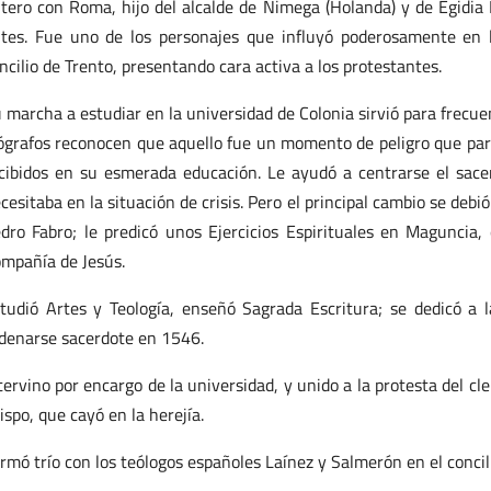
tero con Roma, hijo del alcalde de Nimega (Holanda) y de Egidia
tes. Fue uno de los personajes que influyó poderosamente en l
ncilio de Trento, presentando cara activa a los protestantes.
 marcha a estudiar en la universidad de Colonia sirvió para frecuen
ógrafos reconocen que aquello fue un momento de peligro que parec
cibidos en su esmerada educación. Le ayudó a centrarse el sace
cesitaba en la situación de crisis. Pero el principal cambio se debi
dro Fabro; le predicó unos Ejercicios Espirituales en Maguncia,
mpañía de Jesús.
tudió Artes y Teología, enseñó Sagrada Escritura; se dedicó a 
denarse sacerdote en 1546.
tervino por encargo de la universidad, y unido a la protesta del cle
ispo, que cayó en la herejía.
rmó trío con los teólogos españoles Laínez y Salmerón en el concil