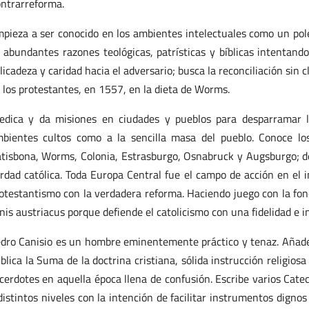
ntrarreforma.
pieza a ser conocido en los ambientes intelectuales como un pol
 abundantes razones teológicas, patrísticas y bíblicas intentando
licadeza y caridad hacia el adversario; busca la reconciliación sin 
 los protestantes, en 1557, en la dieta de Worms.
edica y da misiones en ciudades y pueblos para desparramar la 
bientes cultos como a la sencilla masa del pueblo. Conoce los
tisbona, Worms, Colonia, Estrasburgo, Osnabruck y Augsburgo; de
rdad católica. Toda Europa Central fue el campo de acción en el 
otestantismo con la verdadera reforma. Haciendo juego con la fon
nis austriacus porque defiende el catolicismo con una fidelidad e i
dro Canisio es un hombre eminentemente práctico y tenaz. Añade
blica la Suma de la doctrina cristiana, sólida instrucción religios
cerdotes en aquella época llena de confusión. Escribe varios Cat
distintos niveles con la intención de facilitar instrumentos digno