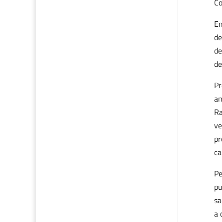
Co
Em
de
de
de
Pr
am
Ra
ve
pr
ca
Pe
pu
sa
a 