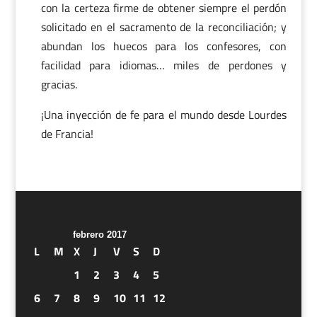
con la certeza firme de obtener siempre el perdón
solicitado en el sacramento de la reconciliación; y
abundan los huecos para los confesores, con
facilidad para idiomas… miles de perdones y
gracias.
¡Una inyección de fe para el mundo desde Lourdes
de Francia!
febrero 2017
L
M
X
J
V
S
D
1
2
3
4
5
6
7
8
9
10
11
12