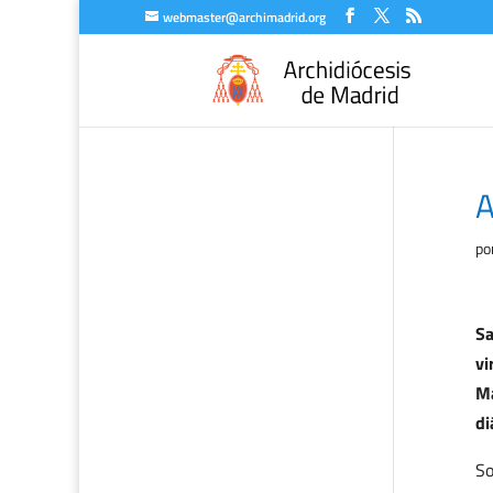
webmaster@archimadrid.org
A
po
Sa
vi
Ma
di
So