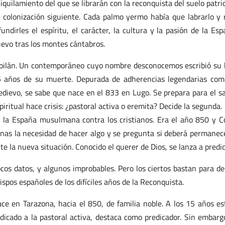
iquilamiento del que se librarán con la reconquista del suelo patr
 colonización siguiente. Cada palmo yermo había que labrarlo y
fundirles el espíritu, el carácter, la cultura y la pasión de la E
evo tras los montes cántabros.
oilán. Un contemporáneo cuyo nombre desconocemos escribió su bio
 años de su muerte. Depurada de adherencias legendarias comun
dievo, se sabe que nace en el 833 en Lugo. Se prepara para el s
piritual hace crisis: ¿pastoral activa o eremita? Decide la segunda.
 la España musulmana contra los cristianos. Era el año 850 y C
nas la necesidad de hacer algo y se pregunta si deberá permanec
te la nueva situación. Conocido el querer de Dios, se lanza a predic
cos datos, y algunos improbables. Pero los ciertos bastan para d
ispos españoles de los difíciles años de la Reconquista.
ce en Tarazona, hacia el 850, de familia noble. A los 15 años e
dicado a la pastoral activa, destaca como predicador. Sin embargo