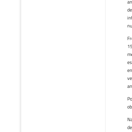
an
de
in
nu
Fr
15
me
es
en
ve
an
Po
ob
Na
de