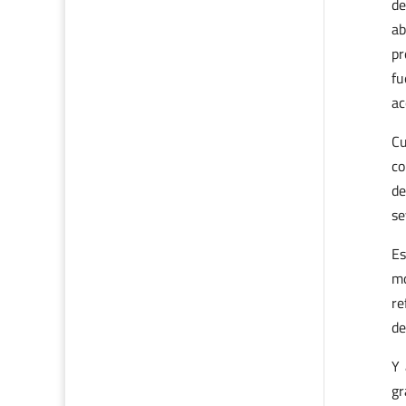
de
ab
pr
fu
ac
Cu
co
de
se
Es
mo
re
de
Y 
gr