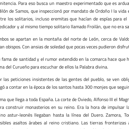
nitencia. Para eso busca un maestro experimentado que es ardua t
ilón de Samos, que inspeccionó por mandato de Ordoño I la vida e
tre los solitarios, incluso eremitas que hacían de espías para el
edicador y al mismo tiempo solitario llamado Froilán, que no era s
bos se apartan en la montaña del norte de León, cerca de Valdo
an obispos. Con ansias de soledad que pocas veces pudieron disfrut
 fama de santidad y el rumor extendido en la comarca hace que 
na del Curueño para escuchar de ellos la Palabra divina.
r las peticiones insistentes de las gentes del pueblo, se ven ob
egó a contar en la época de los santos hasta 300 monjes que seguir
ma que llega a toda España. La corte de Oviedo, Alfonso III el Magn
ra construir monasterios en su reino. Era la hora de impulsar la
ino astur-leonés llegaban hasta la línea del Duero. Zamora, To
sibles asaltos árabes al reino cristiano. Las tierras fronteriza