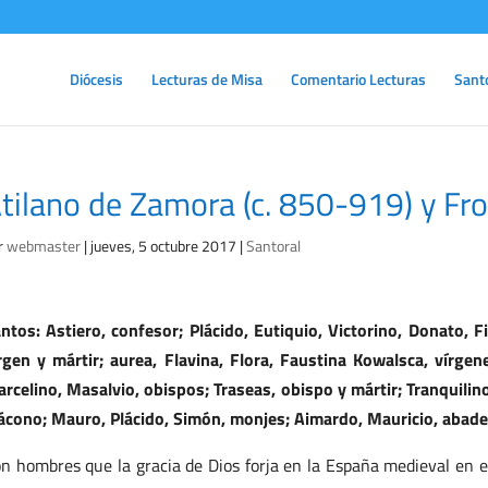
Diócesis
Lecturas de Misa
Comentario Lecturas
Sant
tilano de Zamora (c. 850-919) y Fr
r
webmaster
|
jueves, 5 octubre 2017
|
Santoral
ntos: Astiero, confesor; Plácido, Eutiquio, Victorino, Donato, Fi
rgen y mártir; aurea, Flavina, Flora, Faustina Kowalsca, vírgenes
rcelino, Masalvio, obispos; Traseas, obispo y mártir; Tranquilin
ácono; Mauro, Plácido, Simón, monjes; Aimardo, Mauricio, abade
n hombres que la gracia de Dios forja en la España medieval en el d