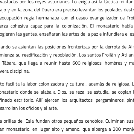
vastadas por los reyes asturianos. Lo exigía así la táctica milit
ajo y en la zona del Duero era preciso levantar los poblados dest
eocupación regia hermanaba con el deseo evangelizador de Froil
erza cohesiva capaz para la colonización. El monasterio hab
ogieran las gentes, enseñaran las artes de la paz e infundiera el e
ando se asientan las posiciones fronterizas por la derrota de 
mienza su reedificación y repoblación. Los santos Froilán y Atil
 Tábara, que llega a reunir hasta 600 religiosos, hombres y m
vera disciplina.
to facilita la labor colonizadora y cultural, además de religiosa.
nasterio donde se alaba a Dios, se reza, se estudia, se copian li
finado escritorio. Allí ejercen los arquitectos, pergamineros, pi
sarrollan los oficios y el arte.
a orillas del Esla fundan otros pequeños cenobios. Culminan sus
an monasterio, en lugar alto y ameno, que alberga a 200 monjes