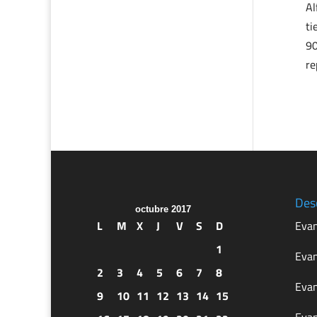
Al
ti
90
re
Des
octubre 2017
L
M
X
J
V
S
D
Evan
1
Evan
2
3
4
5
6
7
8
Evan
9
10
11
12
13
14
15
Evan