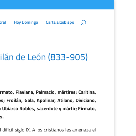
oral
Hoy Domingo
Carta arzobispo
oilán de León (833-905)
rmato, Flaviana, Palmacio, mártires; Caritina,
; Froilán, Gala, Apolinar, Atilano, Diviciano,
o Ubiarco Robles, sacerdote y mártir; Firmato,
s.
ifícil siglo IX. A los cristianos les amenaza el