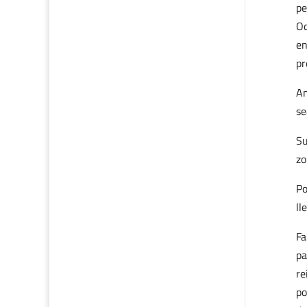
pe
Od
en
pr
Am
se
Su
zo
Po
ll
Fa
pa
re
po