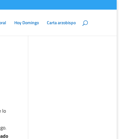
oral
Hoy Domingo
Carta arzobispo
 lo
go.
mado