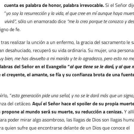
cuenta es palabra de honor, palabra irrevocable.
Si el Señor dij
“
yo soy la resurrección y la vida, el que cree en mí aunque haya muer
vivirá”
, sólo un enamorado dice
“me lo creo porque te conozco y de
igno de fe.
ras realizar la unción a un enfermo, la gracia del sacramento le s
ían desahuciado, recuperó su vida ordinaria. Su mujer, una persona
y bien, me has devuelto a mi marido y te lo agradezco, pero esto no m
labras del Señor en el Evangelio “
al que tiene se le dará, y al que 
 el creyente, el amante, se fía y su confianza brota de una fuent
rlo, “
esta generación pide una señal, y no se le dará más que un signo,
anza del cetáceo.
Aquí el Señor hace el spoiler de su propia muerte
s propone al mundo será su muerte, su reducción a cenizas.
Y all
ra poder mirar algo asombroso, las llagas de Dios son llagas hum
ra quien sufre que encontrarse delante de un Dios que conoce el