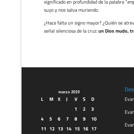
significado en profundidad de la palabra “
emp
suyo y nos salva muriendo.
¿Hace falta un signo mayor? ¿Quién se atrev
señal silenciosa de la cruz:
un Dios mudo, tr
Des
marzo 2019
L
M
X
J
V
S
D
Evan
1
2
3
Evan
4
5
6
7
8
9
10
Evan
11
12
13
14
15
16
17