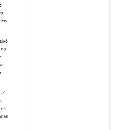
o,
to
seas
alvó
 no
e
no
e
 el
,
í es
anas