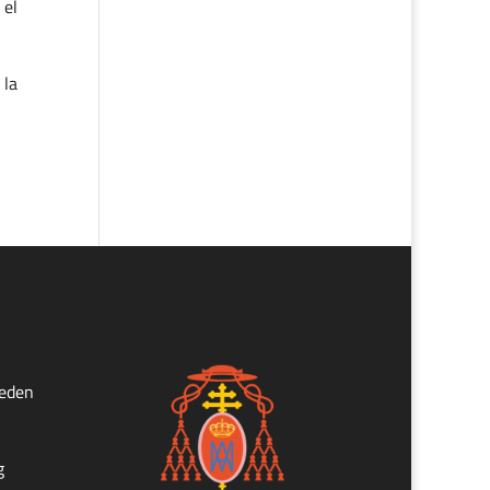
 el
 la
ueden
g