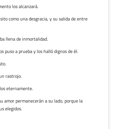
mento los alcanzará.
ito como una desgracia, y su salida de entre
a llena de inmortalidad.
s puso a prueba y los halló dignos de él.
sto.
un rastrojo.
llos eternamente.
 su amor permanecerán a su lado, porque la
us elegidos.