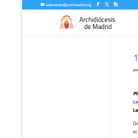
webmaster@archimadrid.org
1
po
P
Lo
Le
Di
el