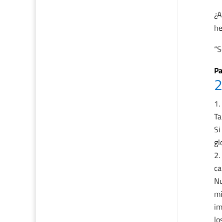
¿A
he
“S
Pa
2
Ta
Si
gl
ca
Nu
mi
im
lo