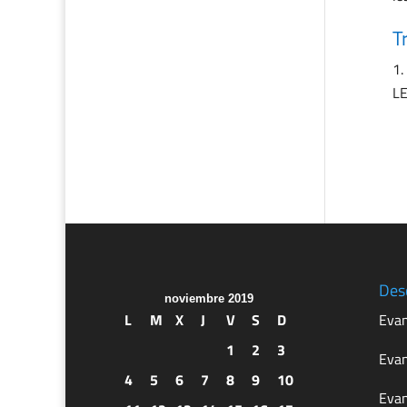
T
LE
Des
noviembre 2019
L
M
X
J
V
S
D
Evan
1
2
3
Evan
4
5
6
7
8
9
10
Evan