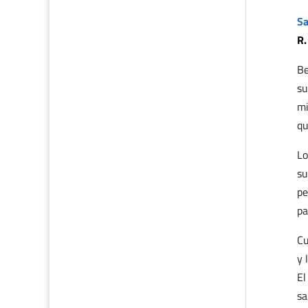
Sa
R.
Be
su
mi
qu
Lo
su
pe
pa
Cu
y 
El
sa