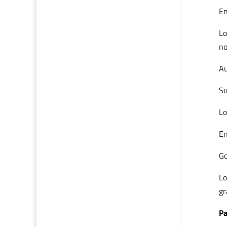
En
Lo
no
Au
Su
Lo
En
Go
Lo
gr
Pa