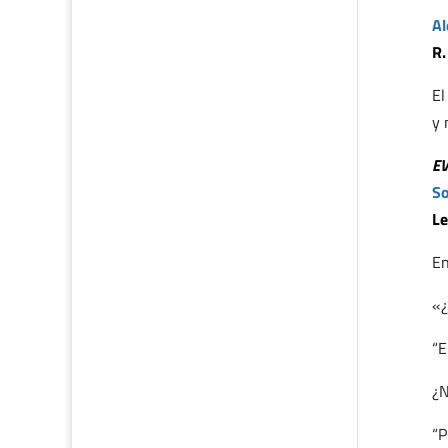
Al
R.
El
y 
E
So
Le
En
«¿
“E
¿N
“P