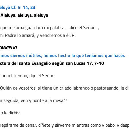
eluya Cf. Jn 14, 23
 Aleluya, aleluya, aleluya
 que me ama guardará mi palabra – dice el Señor -,
mi Padre lo amará, y vendremos a él. R.
VANGELIO
mos siervos inútiles, hemos hecho lo que teníamos que hacer.
ctura del santo Evangelio según san Lucas 17, 7-10
 aquel tiempo, dijo el Señor:
Quién de vosotros, si tiene un criado labrando o pastoreando, le d
n seguida, ven y ponte a la mesa”?
o le diréis:
repárame de cenar, cíñete y sírveme mientras como y bebo, y des