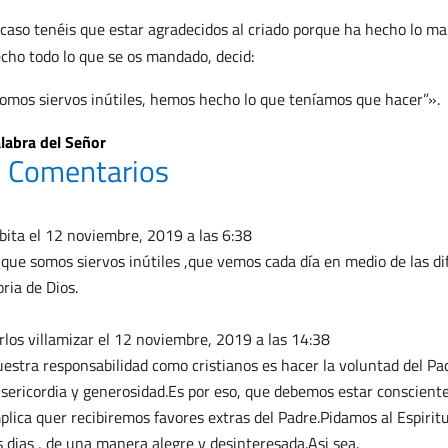
caso tenéis que estar agradecidos al criado porque ha hecho lo 
cho todo lo que se os mandado, decid:
omos siervos inútiles, hemos hecho lo que teníamos que hacer”».
labra del Señor
 Comentarios
bita
el 12 noviembre, 2019 a las 6:38
 que somos siervos inútiles ,que vemos cada día en medio de las dif
oria de Dios.
rlos villamizar
el 12 noviembre, 2019 a las 14:38
estra responsabilidad como cristianos es hacer la voluntad del P
sericordia y generosidad.Es por eso, que debemos estar consciente
plica quer recibiremos favores extras del Padre.Pidamos al Espirit
s dias , de una manera alegre y desinteresada.Asi sea.