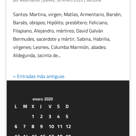
Santos: Martina, virgen; Matías, Armentario, Barsén,
Barsés, obispos; Hipólito, presbítero; Feliciano,
Filapiano, Alejandro, mártires; David Galván
Bermudes, sacerdote y mártir; Sabina, Habrilia,
vírgenes; Lesmes, Columba Marmión, abades;
Aldegunda, Jacinta de...
« Entradas más antiguas
enero 2020
L
M
X
J
V
S
D
1
2
3
4
5
6
7
8
9
10
11
12