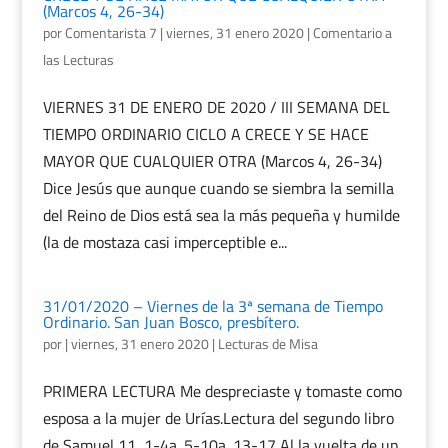
(Marcos 4, 26-34)
por
Comentarista 7
|
viernes, 31 enero 2020
|
Comentario a
las Lecturas
VIERNES 31 DE ENERO DE 2020 / III SEMANA DEL
TIEMPO ORDINARIO CICLO A CRECE Y SE HACE
MAYOR QUE CUALQUIER OTRA (Marcos 4, 26-34)
Dice Jesús que aunque cuando se siembra la semilla
del Reino de Dios está sea la más pequeña y humilde
(la de mostaza casi imperceptible e...
31/01/2020 – Viernes de la 3ª semana de Tiempo
Ordinario. San Juan Bosco, presbítero.
por
|
viernes, 31 enero 2020
|
Lecturas de Misa
PRIMERA LECTURA Me despreciaste y tomaste como
esposa a la mujer de Urías.Lectura del segundo libro
de Samuel 11, 1-4a. 5-10a. 13-17 Al la vuelta de un