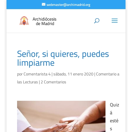
webmaster@archimadrid.org
Señor, si quieres, puedes
limpiarme
por
Comentarista 4
|
sábado, 11 enero 2020
|
Comentario a
las Lecturas
|
2 Comentarios
Quiz
á
esté
s