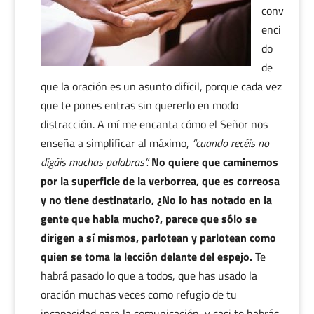
conv
enci
do
de
que la oración es un asunto difícil, porque cada vez
que te pones entras sin quererlo en modo
distracción. A mí me encanta cómo el Señor nos
enseña a simplificar al máximo,
“cuando recéis no
digáis muchas palabras”.
No quiere que caminemos
por la superficie de la verborrea, que es correosa
y no tiene destinatario, ¿No lo has notado en la
gente que habla mucho?, parece que sólo se
dirigen a sí mismos, parlotean y parlotean como
quien se toma la lección delante del espejo.
Te
habrá pasado lo que a todos, que has usado la
oración muchas veces como refugio de tu
incapacidad para la comunicación, y casi te habrás