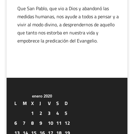
Que San Pablo, que vio a Dios y abandonó las
medidas humanas, nos ayude a todos a pensar y a
vivir al modo divino, a desprendernos de aquello
que tanto nos estorba en nuestra vida y
empobrece la predicación del Evangelio.
enero 2020
L
M
X
J
V
S
D
1
2
3
4
5
6
7
8
9
10
11
12
13
14
15
16
17
18
19