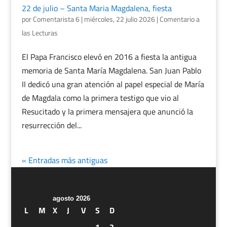
22 de julio – Santa Maria Magdalena, fiesta
por
Comentarista 6
|
miércoles, 22 julio 2026
|
Comentario a
las Lecturas
El Papa Francisco elevó en 2016 a fiesta la antigua
memoria de Santa María Magdalena. San Juan Pablo
II dedicó una gran atención al papel especial de María
de Magdala como la primera testigo que vio al
Resucitado y la primera mensajera que anunció la
resurrección del...
« Entradas más antiguas
agosto 2026
L
M
X
J
V
S
D
1
2