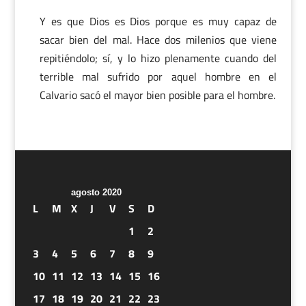
Y es que Dios es Dios porque es muy capaz de
sacar bien del mal. Hace dos milenios que viene
repitiéndolo; sí, y lo hizo plenamente cuando del
terrible mal sufrido por aquel hombre en el
Calvario sacó el mayor bien posible para el hombre.
agosto 2020
L
M
X
J
V
S
D
1
2
3
4
5
6
7
8
9
10
11
12
13
14
15
16
17
18
19
20
21
22
23