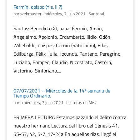
Fermín, obispo († s. II ?)
por
webmaster
|
miércoles, 7 julio 2021
|
Santoral
Santos: Benedicto XI, papa; Fermín, Amón,
Angelelmo, Apolonio, Ercamberto, Ilidio, Odón,
Willebaldo, obispos; Cernín (Saturnino), Edas,
Edilburga, Félix, Julia, Jocunda, Panteno, Peregrino,
Luciano, Pompeo, Claudio, Nicostrato, Castoro,
Victorino, Sinforiano,...
07/07/2021 – Miércoles de la 14ª semana de
Tiempo Ordinario.
por
|
miércoles, 7 julio 2021
|
Lecturas de Misa
PRIMERA LECTURA Estamos pagando el delito contra
nuestro hermano.Lectura del libro del Génesis 41,
55-57; 42, 5-7. 17-24a En aquellos días, llegó el