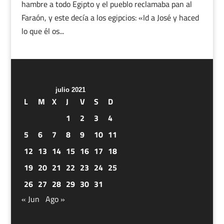
hambre a todo Egipto y el pueblo reclamaba pan al
Faraón, y este decía a los egipcios: «Id a José y haced
lo que él os...
julio 2021
L
M
X
J
V
S
D
1
2
3
4
5
6
7
8
9
10
11
12
13
14
15
16
17
18
19
20
21
22
23
24
25
26
27
28
29
30
31
« Jun
Ago »