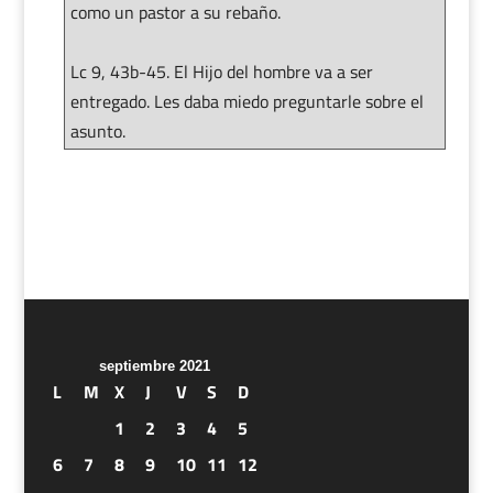
como un pastor a su rebaño.
Lc 9, 43b-45. El Hijo del hombre va a ser
entregado. Les daba miedo preguntarle sobre el
asunto.
septiembre 2021
L
M
X
J
V
S
D
1
2
3
4
5
6
7
8
9
10
11
12