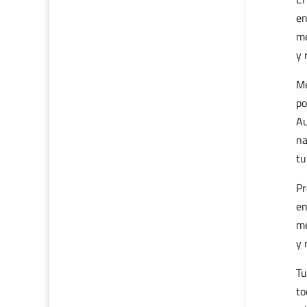
en
me
y 
Me
po
Au
na
tu
Pr
en
me
y 
Tu
to