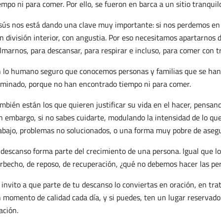
empo ni para comer. Por ello, se fueron en barca a un sitio tranquil
sús nos está dando una clave muy importante: si nos perdemos en
n división interior, con angustia. Por eso necesitamos apartarnos d
lmarnos, para descansar, para respirar e incluso, para comer con t
 lo humano seguro que conocemos personas y familias que se han r
minado, porque no han encontrado tiempo ni para comer.
mbién están los que quieren justificar su vida en el hacer, pensan
n embargo, si no sabes cuidarte, modulando la intensidad de lo que
abajo, problemas no solucionados, o una forma muy pobre de asegu
 descanso forma parte del crecimiento de una persona. Igual que los
rbecho, de reposo, de recuperación, ¿qué no debemos hacer las pe
 invito a que parte de tu descanso lo conviertas en oración, en tr
 momento de calidad cada día, y si puedes, ten un lugar reservado 
ación.