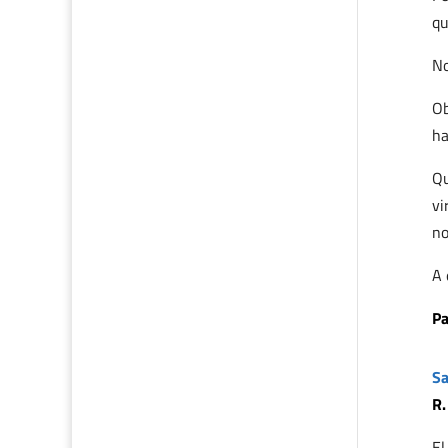
qu
No
Ob
ha
Qu
vi
no
A 
Pa
Sa
R.
El