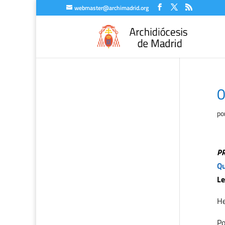
webmaster@archimadrid.org
0
po
P
Qu
Le
H
Po