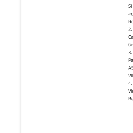
Si
«c
Ro
Ca
Gr
Pa
AS
V
Vi
Be