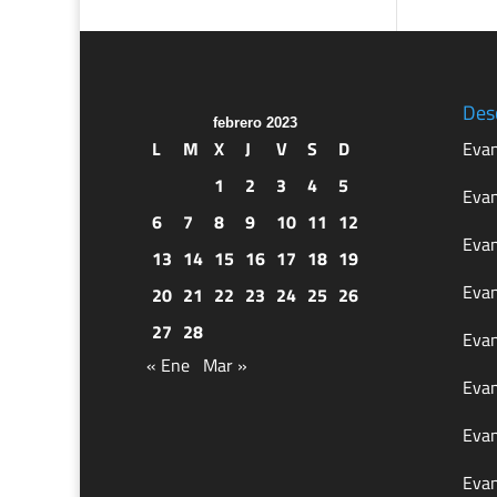
Des
febrero 2023
L
M
X
J
V
S
D
Evan
1
2
3
4
5
Evan
6
7
8
9
10
11
12
Evan
13
14
15
16
17
18
19
Evan
20
21
22
23
24
25
26
27
28
Evan
« Ene
Mar »
Evan
Evan
Evan