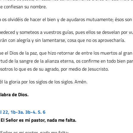
e confiesan su nombre.
 os olvidéis de hacer el bien y de ayudaros mutuamente; ésos son l
edeced y someteos a vuestros guías, pues ellos se desvelan por vu
rán con alegría y sin lamentarse, cosa que no os aprovecharía.
e el Dios de la paz, que hizo retornar de entre los muertos al gran
rtud de la sangre de la alianza eterna, os confirme en todo bien p
sotros lo que es de su agrado, por medio de Jesucristo.
él la gloria por los siglos de los siglos. Amén.
labra de Dios.
l 22, 1b-3a. 3b-4. 5. 6
 El Señor es mi pastor, nada me falta.
 Señor es mi pastor, nada me falta: