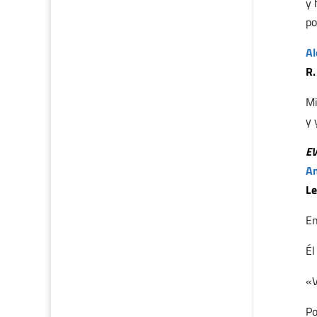
y 
po
Al
R.
Mi
y 
E
An
Le
En
Él
«V
Po