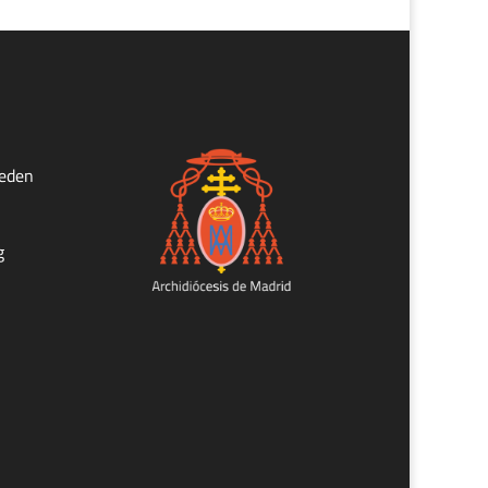
ueden
g