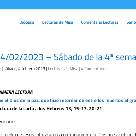
Diócesis
Lecturas de Misa
Comentario Lecturas
Sant
4/02/2023 – Sábado de la 4ª sema
r
|
sábado, 4 febrero 2023
|
Lecturas de Misa
|
4 Comentarios
RIMERA LECTURA
e el Dios de la paz, que hizo retornar de entre los muertos al gr
ctura de la carta a los Hebreos 13, 15-17. 20-21
ermanos:
r medio de Jesús, ofrezcamos continuamente a Dios un sacrificio de 