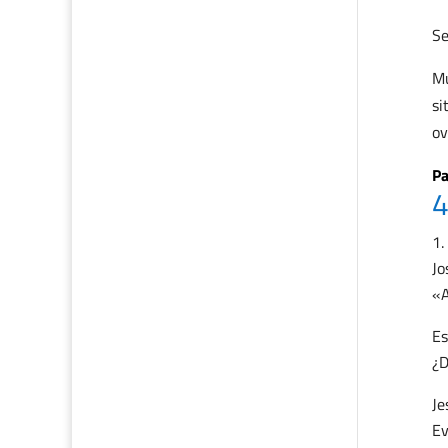
Se
Mu
si
ov
Pa
4
Jo
«A
Es
¿D
Je
Ev