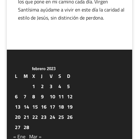
los que pone en mi camino cada día. Virgen
Santísima ayúdame a vivir en este día la caridad al
estilo de Jesús, sin distinción de perdona.
febrero 2023
L
M
X
J
V
S
D
1
2
3
4
5
6
7
8
9
10
11
12
13
14
15
16
17
18
19
20
21
22
23
24
25
26
27
28
« Ene
Mar »