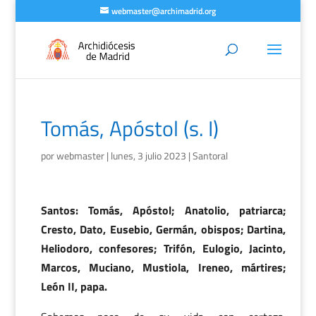
webmaster@archimadrid.org
Tomás, Apóstol (s. I)
por
webmaster
|
lunes, 3 julio 2023
|
Santoral
Santos: Tomás, Apóstol; Anatolio, patriarca;
Cresto, Dato, Eusebio, Germán, obispos; Dartina,
Heliodoro, confesores; Trifón, Eulogio, Jacinto,
Marcos, Muciano, Mustiola, Ireneo, mártires;
León II, papa.