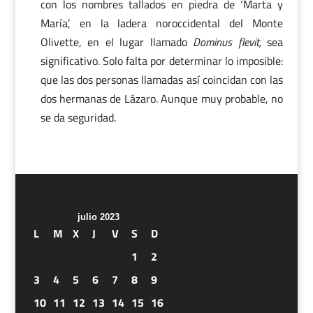
con los nombres tallados en piedra de ‘Marta y
María’, en la ladera noroccidental del Monte
Olivette, en el lugar llamado
Dominus flevit,
sea
significativo. Solo falta por determinar lo imposible:
que las dos personas llamadas así coincidan con las
dos hermanas de Lázaro. Aunque muy probable, no
se da seguridad.
julio 2023
L
M
X
J
V
S
D
1
2
3
4
5
6
7
8
9
10
11
12
13
14
15
16