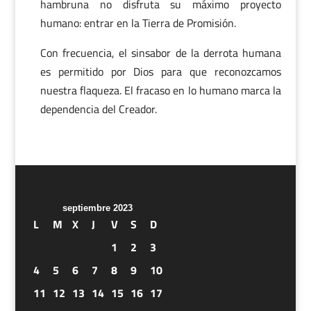
hambruna no disfruta su máximo proyecto
humano: entrar en la Tierra de Promisión.
Con frecuencia, el sinsabor de la derrota humana
es permitido por Dios para que reconozcamos
nuestra flaqueza. El fracaso en lo humano marca la
dependencia del Creador.
septiembre 2023
L
M
X
J
V
S
D
1
2
3
4
5
6
7
8
9
10
11
12
13
14
15
16
17