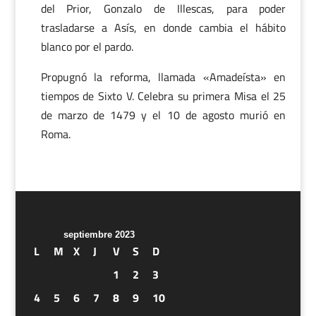
del Prior, Gonzalo de Illescas, para poder
trasladarse a Asís, en donde cambia el hábito
blanco por el pardo.
Propugnó la reforma, llamada «Amadeísta» en
tiempos de Sixto V. Celebra su primera Misa el 25
de marzo de 1479 y el 10 de agosto murió en
Roma.
septiembre 2023
L
M
X
J
V
S
D
1
2
3
4
5
6
7
8
9
10