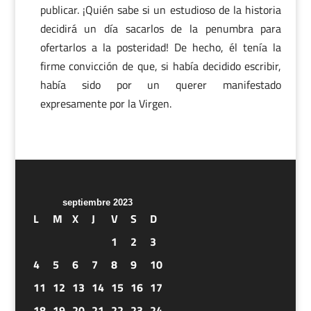
publicar. ¡Quién sabe si un estudioso de la historia
decidirá un día sacarlos de la penumbra para
ofertarlos a la posteridad! De hecho, él tenía la
firme convicción de que, si había decidido escribir,
había sido por un querer manifestado
expresamente por la Virgen.
septiembre 2023
L
M
X
J
V
S
D
1
2
3
4
5
6
7
8
9
10
11
12
13
14
15
16
17
18
19
20
21
22
23
24