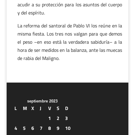
acudir a su protección para los asuntos del cuerpo
y del espíritu.
La reforma del santoral de Pablo VI los reúne en la
misma fiesta. Los tres nos valgan para que demos
el peso –en eso está la verdadera sabiduría– a la
hora de ser medidos en la balanza, ante las muecas
de rabia del Maligno.
septiembre 2023
L
M
X
J
V
S
D
1
2
3
4
5
6
7
8
9
10