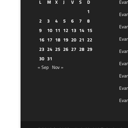
L
M
X
J
V
S
D
Evan
1
Evan
2
3
4
5
6
7
8
Evan
9
10
11
12
13
14
15
Evan
16
17
18
19
20
21
22
23
24
25
26
27
28
29
Evan
30
31
Evan
« Sep
Nov »
Evan
Evan
Evan