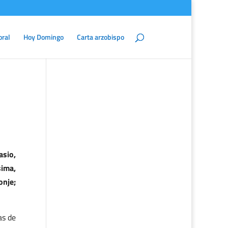
oral
Hoy Domingo
Carta arzobispo
asio,
sima,
onje;
as de