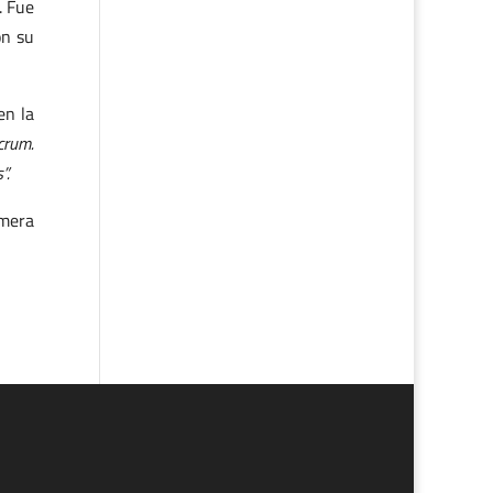
. Fue
on su
en la
crum.
”.
imera