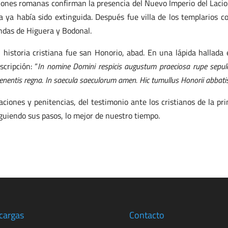
pciones romanas confirman la presencia del Nuevo Imperio del Lacio
 ya había sido extinguida. Después fue villa de los templarios c
endas de Higuera y Bodonal.
historia cristiana fue san Honorio, abad. En una lápida hallada 
cripción: “
In nomine Domini respicis augustum praeciosa rupe sepul
enentis regna. In saecula saeculorum amen. Hic tumullus Honorii abbatis
aciones y penitencias, del testimonio ante los cristianos de la pr
iguiendo sus pasos, lo mejor de nuestro tiempo.
cargas
Contacto