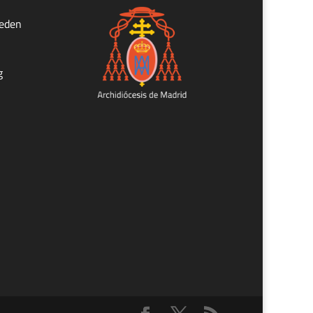
ueden
g