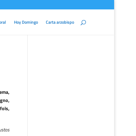
oral
Hoy Domingo
Carta arzobispo
tema,
agno,
fols,
ustos