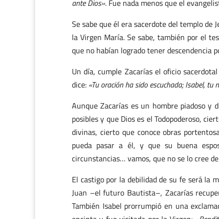
ante Dios».
Fue nada menos que el evangelist
Se sabe que él era sacerdote del templo de 
la Virgen María. Se sabe, también por el te
que no habían logrado tener descendencia p
Un día, cumple Zacarías el oficio sacerdota
dice:
«Tu oración ha sido escuchada; Isabel, tu 
Aunque Zacarías es un hombre piadoso y de 
posibles y que Dios es el Todopoderoso, cier
divinas, cierto que conoce obras portentosa
pueda pasar a él, y que su buena espo
circunstancias… vamos, que no se lo cree del
El castigo por la debilidad de su fe será l
Juan –el futuro Bautista–, Zacarías recuper
También Isabel prorrumpió en una exclama