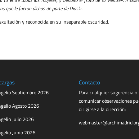
a tú entre todas las mujeres, y bendito el fruto de tu vientre».
Añadi
sas que le fueron dichas de parte de Dios!»
.
 exultación y reconocida en su inseparable oscuridad.
cargas
Contacto
gelio Septiembre 2026
Para cualquier sugerencia o
comunicar observaciones p
gelio Agosto 2026
dirigirse a la dirección:
gelio Julio 2026
webmaster@archimadrid.or
gelio Junio 2026