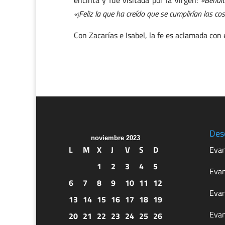
encinta y fue visitada por la Virgen:
«Bendit
«¡Feliz la que ha creído que se cumplirían las co
Con Zacarías e Isabel, la fe es aclamada con
Des
noviembre 2023
L
M
X
J
V
S
D
Evan
1
2
3
4
5
Evan
6
7
8
9
10
11
12
Evan
13
14
15
16
17
18
19
Evan
20
21
22
23
24
25
26