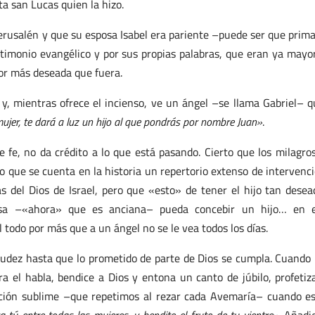
a san Lucas quien la hizo.
Jerusalén y que su esposa Isabel era pariente –puede ser que prim
stimonio evangélico y por sus propias palabras, que eran ya mayo
or más deseada que fuera.
l y, mientras ofrece el incienso, ve un ángel –se llama Gabriel– q
mujer, te dará a luz un hijo al que pondrás por nombre Juan»
.
fe, no da crédito a lo que está pasando. Cierto que los milagro
to que se cuenta en la historia un repertorio extenso de intervenc
s del Dios de Israel, pero que «esto» de tener el hijo tan desea
sa –«ahora» que es anciana– pueda concebir un hijo… en e
 todo por más que a un ángel no se le vea todos los días.
a mudez hasta que lo prometido de parte de Dios se cumpla. Cuando
a el habla, bendice a Dios y entona un canto de júbilo, profetiz
ción sublime –que repetimos al rezar cada Avemaría– cuando e