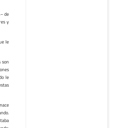
a– de
res y
ue le
s son
iones
do le
stas
 nace
ando.
staba