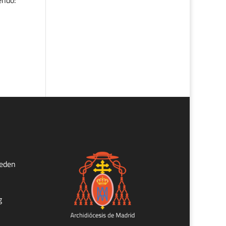
endo:
ueden
g