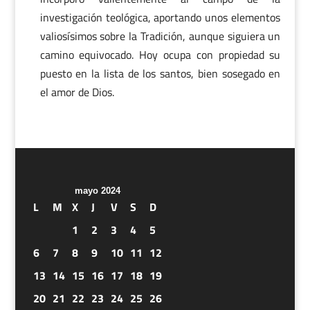
investigación teológica, aportando unos elementos
valiosísimos sobre la Tradición, aunque siguiera un
camino equivocado. Hoy ocupa con propiedad su
puesto en la lista de los santos, bien sosegado en
el amor de Dios.
mayo 2024
L
M
X
J
V
S
D
1
2
3
4
5
6
7
8
9
10
11
12
13
14
15
16
17
18
19
20
21
22
23
24
25
26