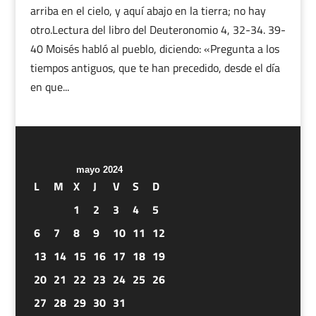
arriba en el cielo, y aquí abajo en la tierra; no hay
otro.Lectura del libro del Deuteronomio 4, 32-34. 39-
40 Moisés habló al pueblo, diciendo: «Pregunta a los
tiempos antiguos, que te han precedido, desde el día
en que...
mayo 2024
L
M
X
J
V
S
D
1
2
3
4
5
6
7
8
9
10
11
12
13
14
15
16
17
18
19
20
21
22
23
24
25
26
27
28
29
30
31